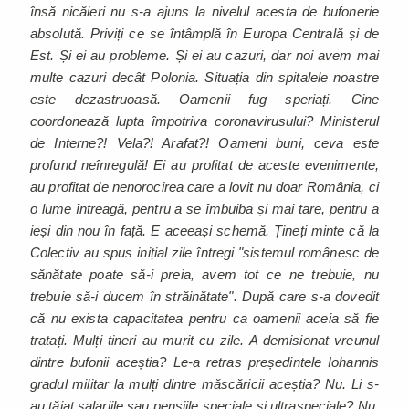
însă nicăieri nu s-a ajuns la nivelul acesta de bufonerie
absolută. Priviți ce se întâmplă în Europa Centrală și de
Est. Și ei au probleme. Și ei au cazuri, dar noi avem mai
multe cazuri decât Polonia. Situația din spitalele noastre
este dezastruoasă. Oamenii fug speriați. Cine
coordonează lupta împotriva coronavirusului? Ministerul
de Interne?! Vela?! Arafat?! Oameni buni, ceva este
profund neînregulă! Ei au profitat de aceste evenimente,
au profitat de nenorocirea care a lovit nu doar România, ci
o lume întreagă, pentru a se îmbuiba și mai tare, pentru a
ieși din nou în față. E aceeași schemă. Țineți minte că la
Colectiv au spus inițial zile întregi "sistemul românesc de
sănătate poate să-i preia, avem tot ce ne trebuie, nu
trebuie să-i ducem în străinătate". După care s-a dovedit
că nu exista capacitatea pentru ca oamenii aceia să fie
tratați. Mulți tineri au murit cu zile. A demisionat vreunul
dintre bufonii aceștia? Le-a retras președintele Iohannis
gradul militar la mulți dintre măscăricii aceștia? Nu. Li s-
au tăiat salariile sau pensiile speciale și ultraspeciale? Nu.