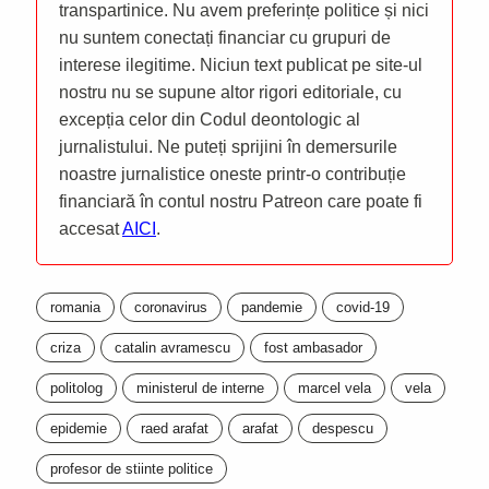
transpartinice. Nu avem preferințe politice și nici
nu suntem conectați financiar cu grupuri de
interese ilegitime. Niciun text publicat pe site-ul
nostru nu se supune altor rigori editoriale, cu
excepția celor din Codul deontologic al
jurnalistului. Ne puteți sprijini în demersurile
noastre jurnalistice oneste printr-o contribuție
financiară în contul nostru Patreon care poate fi
accesat
AICI
.
romania
coronavirus
pandemie
covid-19
criza
catalin avramescu
fost ambasador
politolog
ministerul de interne
marcel vela
vela
epidemie
raed arafat
arafat
despescu
profesor de stiinte politice