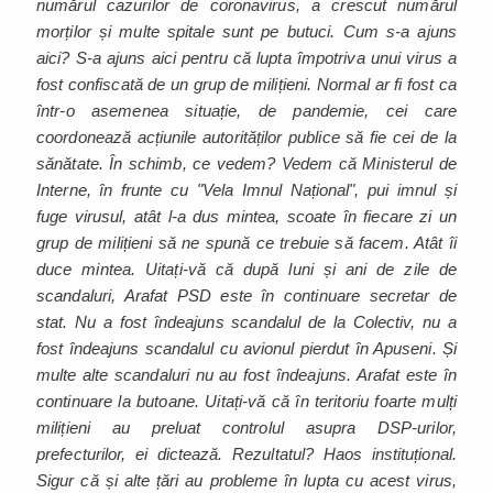
numărul cazurilor de coronavirus, a crescut numărul
morților și multe spitale sunt pe butuci. Cum s-a ajuns
aici? S-a ajuns aici pentru că lupta împotriva unui virus a
fost confiscată de un grup de milițieni. Normal ar fi fost ca
într-o asemenea situație, de pandemie, cei care
coordonează acțiunile autorităților publice să fie cei de la
sănătate. În schimb, ce vedem? Vedem că Ministerul de
Interne, în frunte cu "Vela Imnul Național", pui imnul și
fuge virusul, atât l-a dus mintea, scoate în fiecare zi un
grup de milițieni să ne spună ce trebuie să facem. Atât îi
duce mintea. Uitați-vă că după luni și ani de zile de
scandaluri, Arafat PSD este în continuare secretar de
stat. Nu a fost îndeajuns scandalul de la Colectiv, nu a
fost îndeajuns scandalul cu avionul pierdut în Apuseni. Și
multe alte scandaluri nu au fost îndeajuns. Arafat este în
continuare la butoane. Uitați-vă că în teritoriu foarte mulți
milițieni au preluat controlul asupra DSP-urilor,
prefecturilor, ei dictează. Rezultatul? Haos instituțional.
Sigur că și alte țări au probleme în lupta cu acest virus,