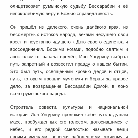
олицетворяет румынскую судьбу Бессарабии и её
непоколебимую веру в Божью справедливость.
Он пришёл из далёкого, очень далёкого края, из
бессмертных истоков народа, веками несущего свой
крест и неустанно идущего к Дню своего единства и
воссоединения. Босыми ногами, подобно святым и
апостолам от начала времён, Ион Унгуряну выбрал
путь запретный и возвестил правду о нашем бытии.
Это был путь, освящённый кровью дедов и отцов,
путь, которым прошли мученики и борцы за правое
дело, за возвращение Бессарабии Домой, в лоно
всего румынского народа.
Строитель совести, культуры и национальной
истории, Ион Унгуряну проложил себе путь к душам
масс, пробужденных его голосом, доносившимся с
небес, и его редкой смелостью называть вещи
своими именами, вопреки раболепному, лживому и