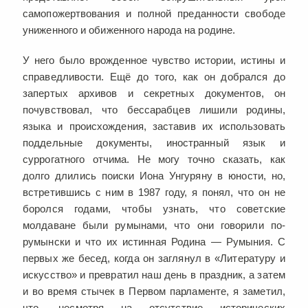
самопожертвования и полной преданности свободе
униженного и обиженного народа на родине.
У него было врожденное чувство истории, истины и
справедливости. Ещё до того, как он добрался до
запертых архивов и секретных документов, он
почувствовал, что бессарабцев лишили родины,
языка и происхождения, заставив их использовать
поддельные документы, иностранный язык и
суррогатного отчима. Не могу точно сказать, как
долго длились поиски Иона Унгуряну в юности, но,
встретившись с ним в 1987 году, я понял, что он не
боролся годами, чтобы узнать, что советские
молдаване были румынами, что они говорили по-
румынски и что их истинная Родина — Румыния. С
первых же бесед, когда он заглянул в «Литературу и
искусство» и превратил наш день в праздник, а затем
и во время стычек в Первом парламенте, я заметил,
что, несмотря на отсутствие исторических