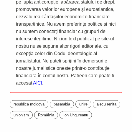
pe lupta anticorupție, apărarea statului de drept,
promovarea valorilor europene și euroatlantice,
dezvăluirea cârdășiilor economico-financiare
transpartinice. Nu avem preferințe politice și nici
nu suntem conectați financiar cu grupuri de
interese ilegitime. Niciun text publicat pe site-ul
nostru nu se supune altor rigori editoriale, cu
excepția celor din Codul deontologic al
jurnalistului. Ne puteți sprijini în demersurile
noastre jurnalistice oneste printr-o contribuție
financiară în contul nostru Patreon care poate fi
accesat
AICI
.
republica moldova
basarabia
unire
alecu renita
unionism
Româînia
Ion Ungureanu