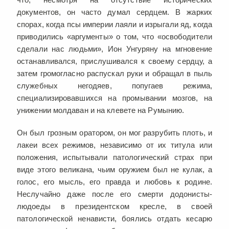
документов, он часто думал сердцем. В жарких
спорах, когда псы империи лаяли и изрыгали яд, когда
приводились «аргументы» о том, что «освободители
сделали нас людьми», Ион Унгуряну на мгновение
останавливался, прислушивался к своему сердцу, а
затем громогласно распускал руки и обращал в пыль
служебных негодяев, попугаев режима,
специализировавшихся на промывании мозгов, на
унижении молдаван и на клевете на Румынию.
Он был грозным оратором, он мог разрубить плоть, и
лакеи всех режимов, независимо от их титула или
положения, испытывали патологический страх при
виде этого великана, чьим оружием был не кулак, а
голос, его мысль, его правда и любовь к родине.
Неслучайно даже после его смерти додонисты-
людоеды в президентском кресле, в своей
патологической ненависти, боялись отдать кесарю