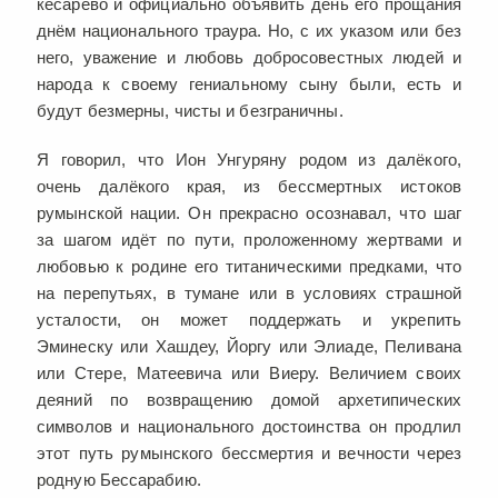
кесарево и официально объявить день его прощания
днём национального траура. Но, с их указом или без
него, уважение и любовь добросовестных людей и
народа к своему гениальному сыну были, есть и
будут безмерны, чисты и безграничны.
Я говорил, что Ион Унгуряну родом из далёкого,
очень далёкого края, из бессмертных истоков
румынской нации. Он прекрасно осознавал, что шаг
за шагом идёт по пути, проложенному жертвами и
любовью к родине его титаническими предками, что
на перепутьях, в тумане или в условиях страшной
усталости, он может поддержать и укрепить
Эминеску или Хашдеу, Йоргу или Элиаде, Пеливана
или Стере, Матеевича или Виеру. Величием своих
деяний по возвращению домой архетипических
символов и национального достоинства он продлил
этот путь румынского бессмертия и вечности через
родную Бессарабию.