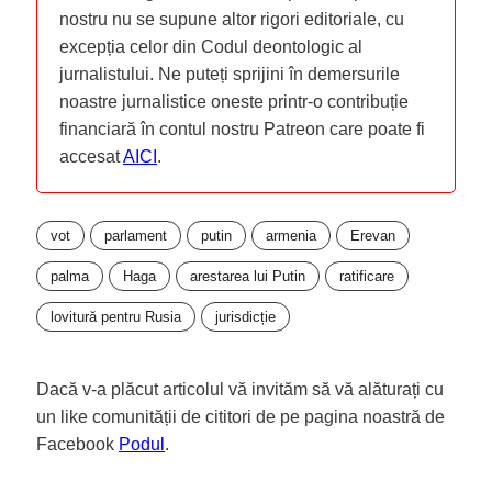
nostru nu se supune altor rigori editoriale, cu
excepția celor din Codul deontologic al
jurnalistului. Ne puteți sprijini în demersurile
noastre jurnalistice oneste printr-o contribuție
financiară în contul nostru Patreon care poate fi
accesat
AICI
.
vot
parlament
putin
armenia
Erevan
palma
Haga
arestarea lui Putin
ratificare
lovitură pentru Rusia
jurisdicție
Dacă v-a plăcut articolul vă invităm să vă alăturați cu
un like comunității de cititori de pe pagina noastră de
Facebook
Podul
.