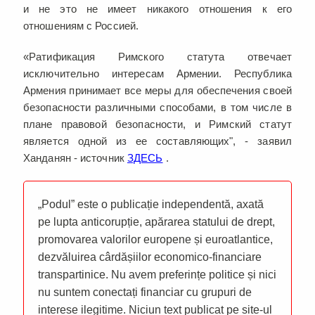
и не это не имеет никакого отношения к его
отношениям с Россией.
«Ратификация Римского статута отвечает
исключительно интересам Армении. Республика
Армения принимает все меры для обеспечения своей
безопасности различными способами, в том числе в
плане правовой безопасности, и Римский статут
является одной из ее составляющих", - заявил
Ханданян - источник
ЗДЕСЬ
.
„Podul” este o publicație independentă, axată
pe lupta anticorupție, apărarea statului de drept,
promovarea valorilor europene și euroatlantice,
dezvăluirea cârdășiilor economico-financiare
transpartinice. Nu avem preferințe politice și nici
nu suntem conectați financiar cu grupuri de
interese ilegitime. Niciun text publicat pe site-ul