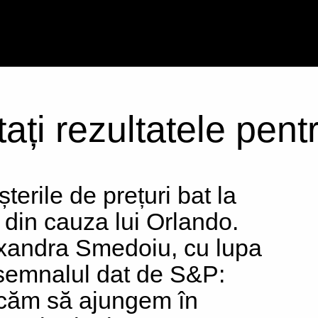
tați rezultatele pen
terile de prețuri bat la
 din cauza lui Orlando.
xandra Smedoiu, cu lupa
semnalul dat de S&P:
căm să ajungem în