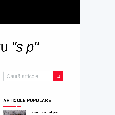
tru
"s p"
ARTICOLE POPULARE
Bizarul caz al prof.