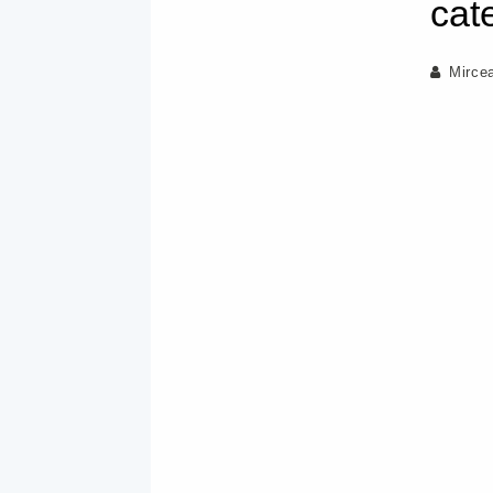
cat
Mirce