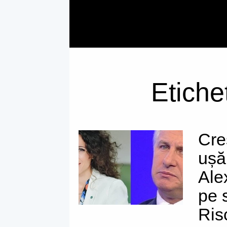
Etiche
Creș
ușă
Ale
pe 
Ris