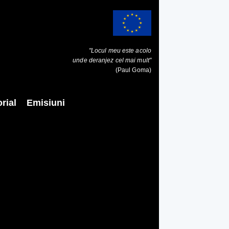
"Locul meu este acolo
unde deranjez cel mai mult"
(Paul Goma)
rial
Emisiuni