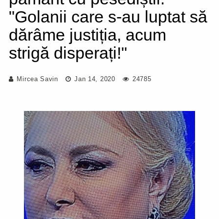
"Golanii care s-au luptat să
dărâme justiția, acum
strigă disperați!"
Mircea Savin
Jan 14, 2020
24785