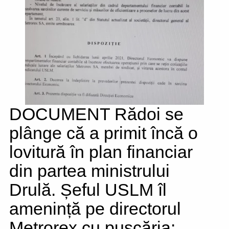
DOCUMENT Rădoi se
plânge că a primit încă o
lovitură în plan financiar
din partea ministrului
Drulă. Șeful USLM îl
amenință pe directorul
Metrorex cu pușcăria: