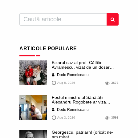
ARTICOLE POPULARE
Bizarul caz al prof. Cătălin
Avramescu, vizat de un dosar
DIICOT pentru „pornografie
Dodo Romniceanu
infantilă”. Miroase a execuție
stalinistă. Cea mai imundă parte a
Aug 6, 2026
3676
presei publică inclusiv documente
„scurse” de la stat în care sunt
dezvăluite date ultra-personale
Fostul ministru al Sănătății
ale profesorului, inclusiv
Alexandru Rogobete ar viza
diagnostice și tratamente
funcția lui Dominic Fritz de primar
Dodo Romniceanu
al orașului Timișoara. Pesedistul
publică imagini demne de Coreea
Aug 3, 2026
3593
de Nord cu femei din Timișoara
care îl strâng în brațe plângând
Georgescu, patriarh! (oricât ne-
am mira)