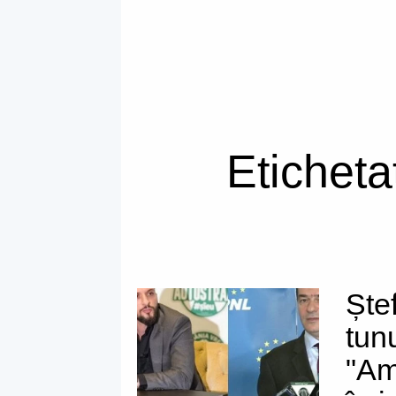
Eticheta
Ște
tun
"Am