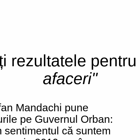
ți rezultatele pentr
afaceri"
fan Mandachi pune
urile pe Guvernul Orban:
 sentimentul că suntem