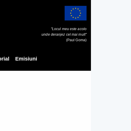
"Locul meu este acolo
unde deranjez cel mai mult"
(Paul Goma)
rial
Emisiuni