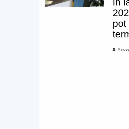
în 
202
pot
ter
Mirce