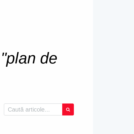
u
"plan de