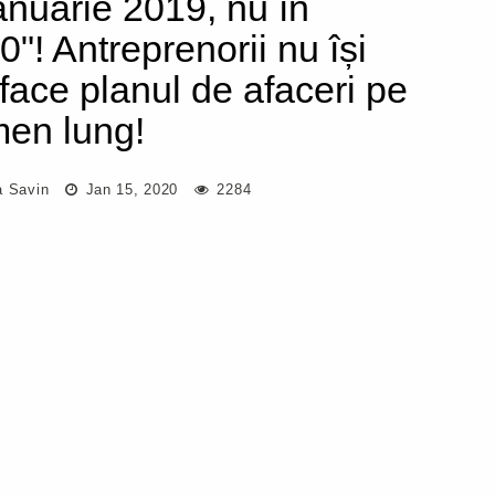
ianuarie 2019, nu în
0"! Antreprenorii nu își
 face planul de afaceri pe
men lung!
a Savin
Jan 15, 2020
2284