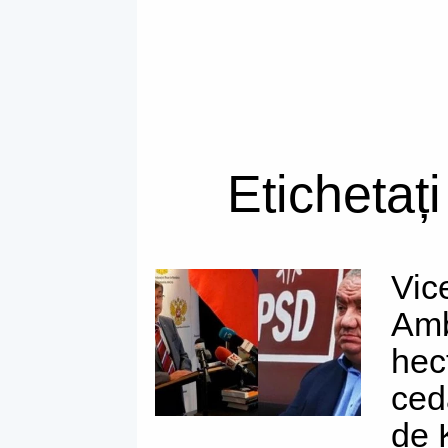
Etichetaț
Vic
Amb
hec
ced
de 