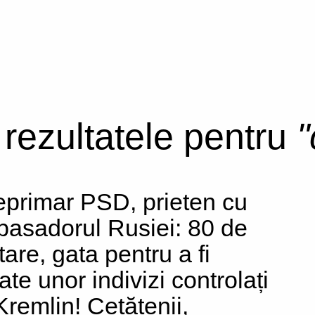
i rezultatele pentru
"
eprimar PSD, prieten cu
asadorul Rusiei: 80 de
tare, gata pentru a fi
ate unor indivizi controlați
Kremlin! Cetățenii,