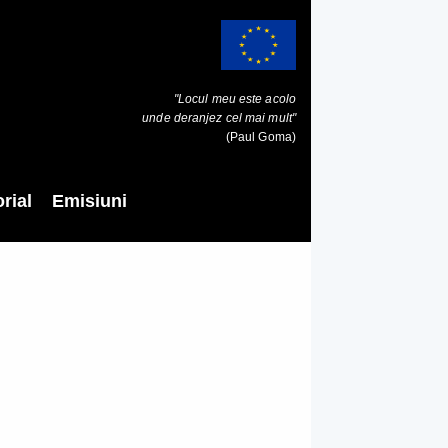
"Locul meu este acolo
unde deranjez cel mai mult"
(Paul Goma)
rial
Emisiuni