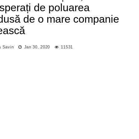
sperați de poluarea
dusă de o mare companie
ească
a Savin
Jan 30, 2020
11531