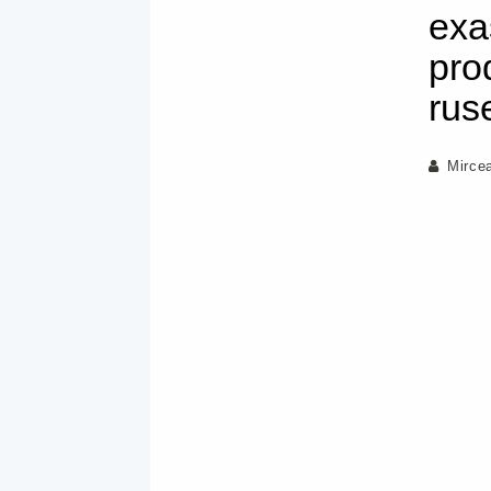
exa
pro
rus
Mirce