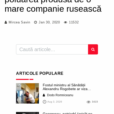
mare companie rusească
Mircea Savin
Jan 30, 2020
11532
ARTICOLE POPULARE
Fostul ministru al Sănătății
Alexandru Rogobete ar viza
funcția lui Dominic Fritz de primar
Dodo Romniceanu
al orașului Timișoara. Pesedistul
publică imagini demne de Coreea
Aug 3, 2026
3415
de Nord cu femei din Timișoara
care îl strâng în brațe plângând
Georgescu, patriarh! (oricât ne-