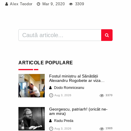
Alex Teodor
Mar 9, 2020
3309
ARTICOLE POPULARE
Fostul ministru al Sănătății
Alexandru Rogobete ar viza
funcția lui Dominic Fritz de primar
Dodo Romniceanu
al orașului Timișoara. Pesedistul
publică imagini demne de Coreea
Aug 3, 2026
3370
de Nord cu femei din Timișoara
care îl strâng în brațe plângând
Georgescu, patriarh! (oricât ne-
am mira)
Radu Preda
Aug 3, 2026
1989