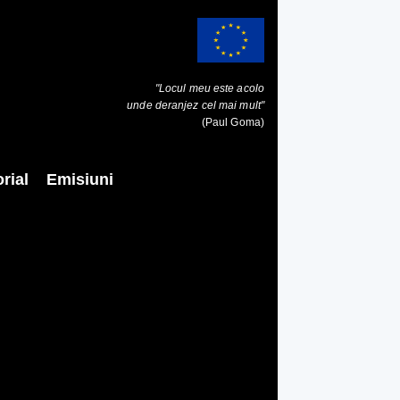
"Locul meu este acolo
unde deranjez cel mai mult"
(Paul Goma)
rial
Emisiuni