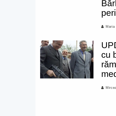
Bărb
per
Maria
UPD
cu 
răm
med
Mirce