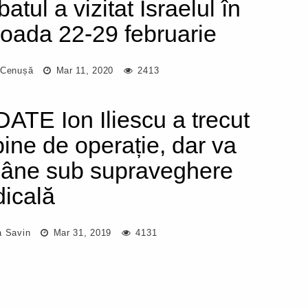
atul a vizitat Israelul în
ioada 22-29 februarie
 Cenușă
Mar 11, 2020
2413
ATE Ion Iliescu a trecut
bine de operație, dar va
âne sub supraveghere
icală
a Savin
Mar 31, 2019
4131