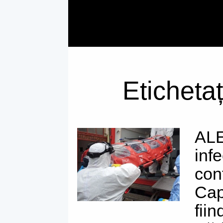
Etichetaț
ALE
inf
con
Cap
fiin