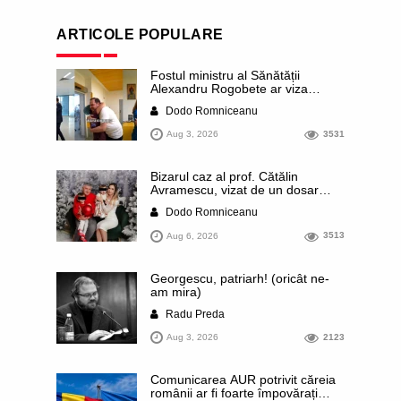
ARTICOLE POPULARE
Fostul ministru al Sănătății
Alexandru Rogobete ar viza
funcția lui Dominic Fritz de primar
Dodo Romniceanu
al orașului Timișoara. Pesedistul
publică imagini demne de Coreea
Aug 3, 2026
3531
de Nord cu femei din Timișoara
care îl strâng în brațe plângând
Bizarul caz al prof. Cătălin
Avramescu, vizat de un dosar
DIICOT pentru „pornografie
Dodo Romniceanu
infantilă”. Miroase a execuție
stalinistă. Cea mai imundă parte a
Aug 6, 2026
3513
presei publică inclusiv documente
„scurse” de la stat în care sunt
dezvăluite date ultra-personale
Georgescu, patriarh! (oricât ne-
ale profesorului, inclusiv
am mira)
diagnostice și tratamente
Radu Preda
Aug 3, 2026
2123
Comunicarea AUR potrivit căreia
românii ar fi foarte împovărați