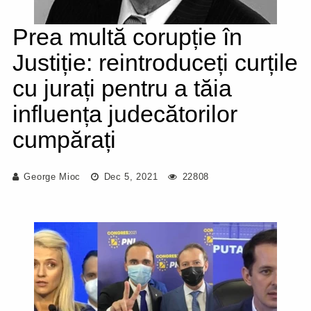
Prea multă corupție în
Justiție: reintroduceți curțile
cu jurați pentru a tăia
influența judecătorilor
cumpărați
George Mioc
Dec 5, 2021
22808