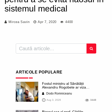
sistemul medical
Mircea Savin
Apr 7, 2020
4400
ARTICOLE POPULARE
Fostul ministru al Sănătății
Alexandru Rogobete ar viza
funcția lui Dominic Fritz de primar
Dodo Romniceanu
al orașului Timișoara. Pesedistul
publică imagini demne de Coreea
Aug 3, 2026
3448
de Nord cu femei din Timișoara
care îl strâng în brațe plângând
Bizarul caz al prof. Cătălin