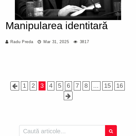
Manipularea identitară
Radu Preda
Mar 31, 2025
3817
1
2
3
4
5
6
7
8
...
15
16