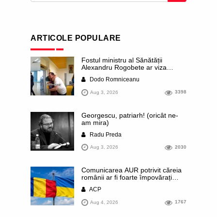
ARTICOLE POPULARE
Fostul ministru al Sănătății
Alexandru Rogobete ar viza
funcția lui Dominic Fritz de primar
Dodo Romniceanu
al orașului Timișoara. Pesedistul
publică imagini demne de Coreea
Aug 3, 2026
3398
de Nord cu femei din Timișoara
care îl strâng în brațe plângând
Georgescu, patriarh! (oricât ne-
am mira)
Radu Preda
Aug 3, 2026
2030
Comunicarea AUR potrivit căreia
românii ar fi foarte împovărați
financiar din cauza sprijinului
ACP
acordat Ucrainei este contrazisă
chiar de un articol publicat de
Aug 4, 2026
1767
presa rusă. Datele prezentate
arată că România se numără