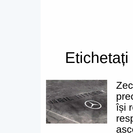
Etichetați
Zec
pre
își
res
asc