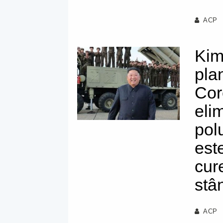
ACP
Kim
pla
Cor
eli
pol
est
cur
stâ
ACP