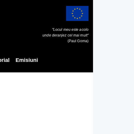
"Locul meu este acolo
unde deranjez cel mai mult"
(Paul Goma)
rial
Emisiuni