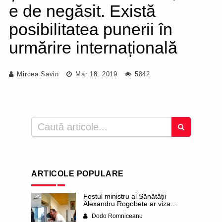
e de negăsit. Există
posibilitatea punerii în
urmărire internațională
Mircea Savin
Mar 18, 2019
5842
ARTICOLE POPULARE
Fostul ministru al Sănătății
Alexandru Rogobete ar viza
funcția lui Dominic Fritz de primar
Dodo Romniceanu
al orașului Timișoara. Pesedistul