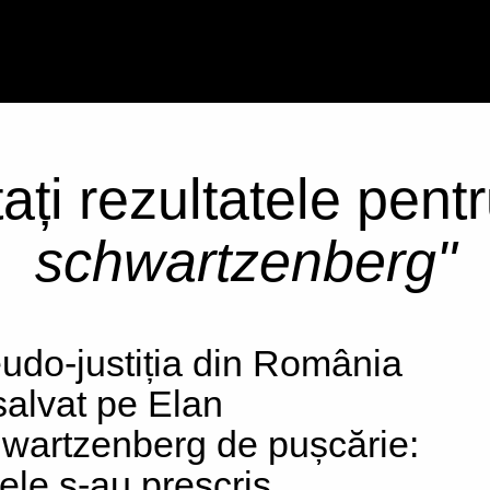
ați rezultatele pent
schwartzenberg"
udo-justiția din România
 salvat pe Elan
wartzenberg de pușcărie:
tele s-au prescris