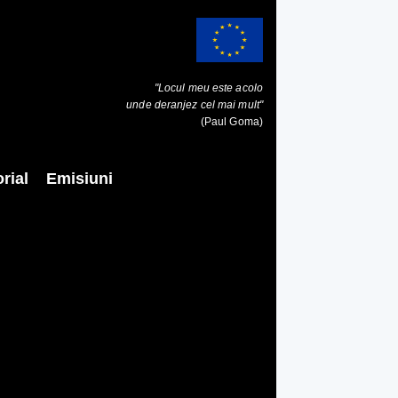
"Locul meu este acolo
unde deranjez cel mai mult"
(Paul Goma)
rial
Emisiuni