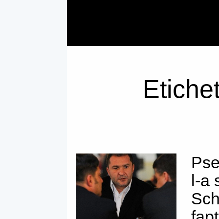
Etichet
Pse
l-a
Sch
fap