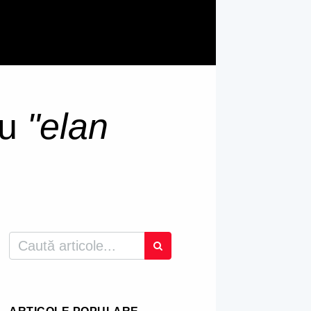
ru
"elan