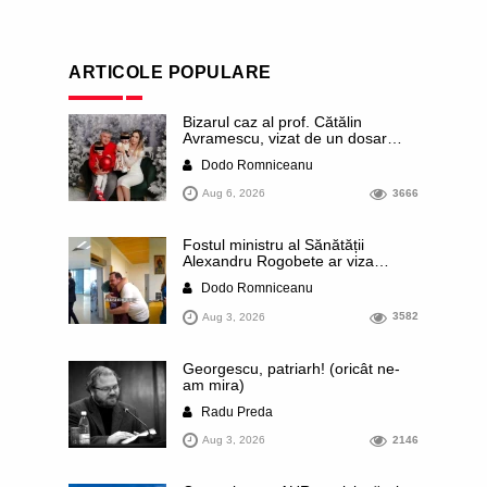
ARTICOLE POPULARE
Bizarul caz al prof. Cătălin
Avramescu, vizat de un dosar
DIICOT pentru „pornografie
Dodo Romniceanu
infantilă”. Miroase a execuție
stalinistă. Cea mai imundă parte a
Aug 6, 2026
3666
presei publică inclusiv documente
„scurse” de la stat în care sunt
dezvăluite date ultra-personale
Fostul ministru al Sănătății
ale profesorului, inclusiv
Alexandru Rogobete ar viza
diagnostice și tratamente
funcția lui Dominic Fritz de primar
Dodo Romniceanu
al orașului Timișoara. Pesedistul
publică imagini demne de Coreea
Aug 3, 2026
3582
de Nord cu femei din Timișoara
care îl strâng în brațe plângând
Georgescu, patriarh! (oricât ne-
am mira)
Radu Preda
Aug 3, 2026
2146