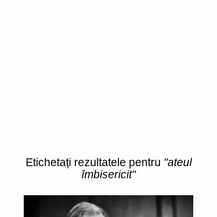
Etichetați rezultatele pentru
"ateul
îmbisericit"