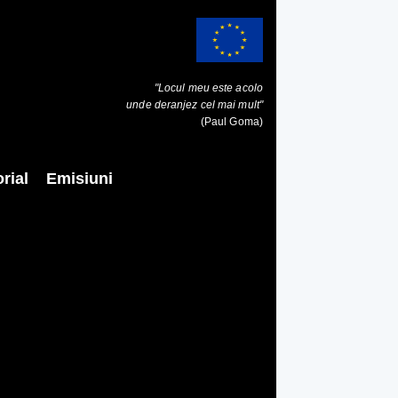
"Locul meu este acolo
unde deranjez cel mai mult"
(Paul Goma)
rial
Emisiuni