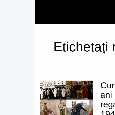
Etichetați
Cur
ani
reg
194