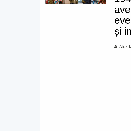
ave
eve
și i
Alex 