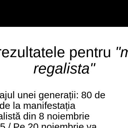
 rezultatele pentru
"
regalista"
ajul unei generații: 80 de
 de la manifestația
alistă din 8 noiembrie
5 / Pe 20 noiembrie va