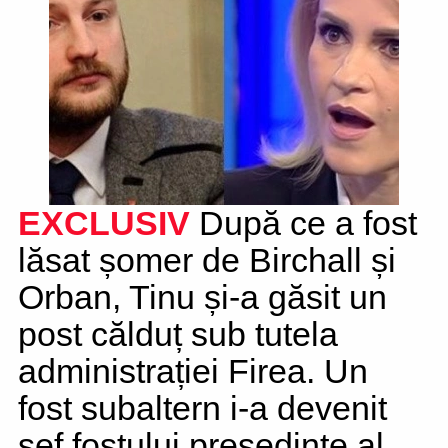
EXCLUSIV
După ce a fost
lăsat șomer de Birchall și
Orban, Tinu și-a găsit un
post călduț sub tutela
administrației Firea. Un
fost subaltern i-a devenit
șef fostului președinte al