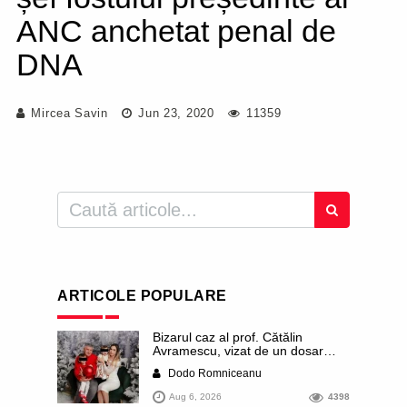
ANC anchetat penal de
DNA
Mircea Savin
Jun 23, 2020
11359
ARTICOLE POPULARE
Bizarul caz al prof. Cătălin
Avramescu, vizat de un dosar
DIICOT pentru „pornografie
Dodo Romniceanu
infantilă”. Miroase a execuție
stalinistă. Cea mai imundă parte a
Aug 6, 2026
4398
presei publică inclusiv documente