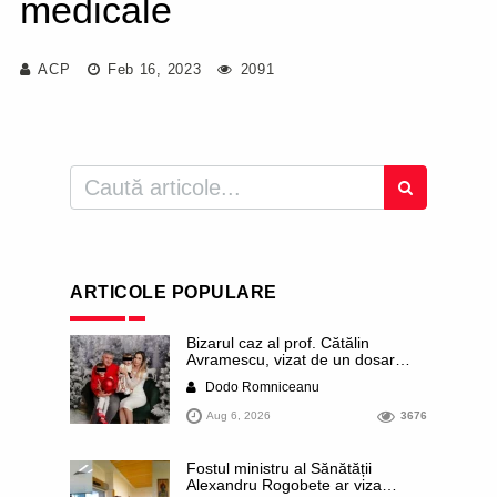
medicale
ACP
Feb 16, 2023
2091
ARTICOLE POPULARE
Bizarul caz al prof. Cătălin
Avramescu, vizat de un dosar
DIICOT pentru „pornografie
Dodo Romniceanu
infantilă”. Miroase a execuție
stalinistă. Cea mai imundă parte a
Aug 6, 2026
3676
presei publică inclusiv documente
„scurse” de la stat în care sunt
dezvăluite date ultra-personale
Fostul ministru al Sănătății
ale profesorului, inclusiv
Alexandru Rogobete ar viza
diagnostice și tratamente