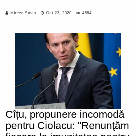
Mircea Savin
Oct 23, 2020
4884
Cîțu, propunere incomodă
pentru Ciolacu: "Renunţăm