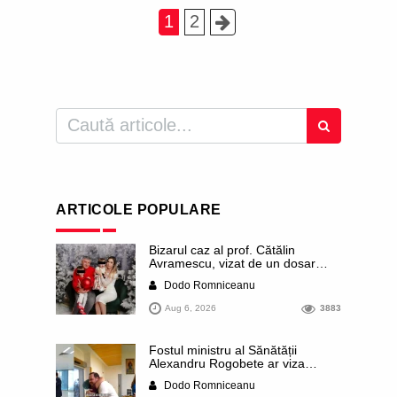
1
2
ARTICOLE POPULARE
Bizarul caz al prof. Cătălin
Avramescu, vizat de un dosar
DIICOT pentru „pornografie
Dodo Romniceanu
infantilă”. Miroase a execuție
stalinistă. Cea mai imundă parte a
Aug 6, 2026
3883
presei publică inclusiv documente
„scurse” de la stat în care sunt
dezvăluite date ultra-personale
Fostul ministru al Sănătății
ale profesorului, inclusiv
Alexandru Rogobete ar viza
diagnostice și tratamente
funcția lui Dominic Fritz de primar
Dodo Romniceanu
al orașului Timișoara. Pesedistul