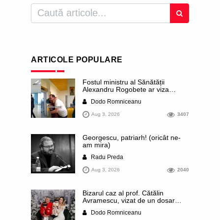
ARTICOLE POPULARE
Fostul ministru al Sănătății
Alexandru Rogobete ar viza
funcția lui Dominic Fritz de primar
Dodo Romniceanu
al orașului Timișoara. Pesedistul
publică imagini demne de Coreea
Aug 3, 2026
3407
de Nord cu femei din Timișoara
care îl strâng în brațe plângând
Georgescu, patriarh! (oricât ne-
am mira)
Radu Preda
Aug 3, 2026
2040
Bizarul caz al prof. Cătălin
Avramescu, vizat de un dosar
DIICOT pentru „pornografie
Dodo Romniceanu
infantilă”. Miroase a execuție