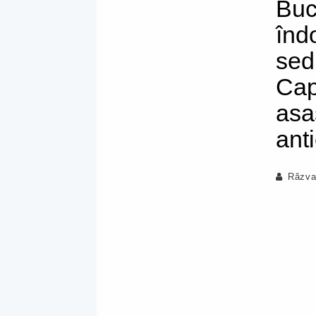
Buc
înd
sed
Cap
asa
ant
Răzva