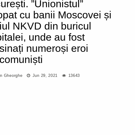
urești. ”Unionistul”
opat cu banii Moscovei și
iul NKVD din buricul
italei, unde au fost
sinați numeroși eroi
icomuniști
n Gheorghe
Jun 29, 2021
13643