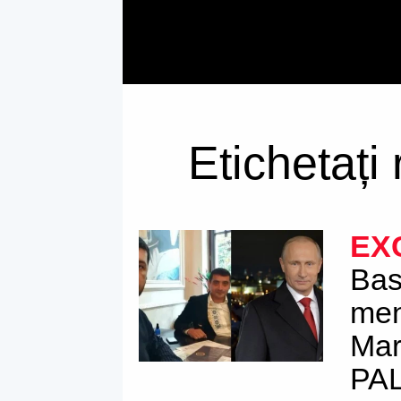
Etichetați
EX
Bas
men
Mar
PAL