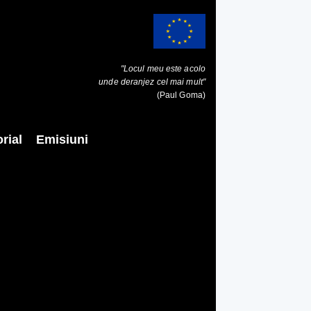
"Locul meu este acolo
unde deranjez cel mai mult"
(Paul Goma)
rial
Emisiuni