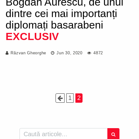
Bogdan Aurescu, de unul
dintre cei mai importanți
diplomați basarabeni
EXCLUSIV
Răzvan Gheorghe
Jun 30, 2020
4872
1
2