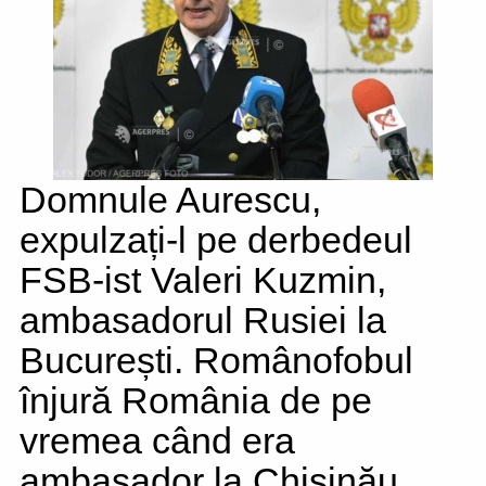
Domnule Aurescu,
expulzați-l pe derbedeul
FSB-ist Valeri Kuzmin,
ambasadorul Rusiei la
București. Românofobul
înjură România de pe
vremea când era
ambasador la Chișinău