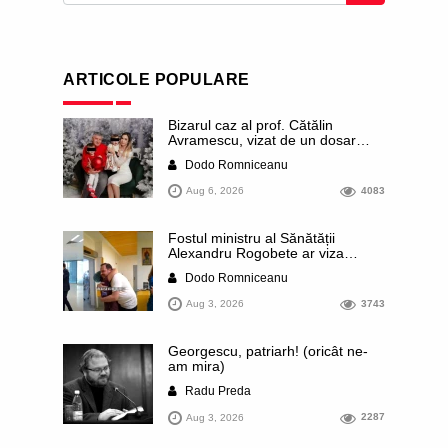
ARTICOLE POPULARE
Bizarul caz al prof. Cătălin
Avramescu, vizat de un dosar
DIICOT pentru „pornografie
Dodo Romniceanu
infantilă”. Miroase a execuție
stalinistă. Cea mai imundă parte a
Aug 6, 2026
4083
presei publică inclusiv documente
„scurse” de la stat în care sunt
dezvăluite date ultra-personale
Fostul ministru al Sănătății
ale profesorului, inclusiv
Alexandru Rogobete ar viza
diagnostice și tratamente
funcția lui Dominic Fritz de primar
Dodo Romniceanu
al orașului Timișoara. Pesedistul
publică imagini demne de Coreea
Aug 3, 2026
3743
de Nord cu femei din Timișoara
care îl strâng în brațe plângând
Georgescu, patriarh! (oricât ne-
am mira)
Radu Preda
Aug 3, 2026
2287