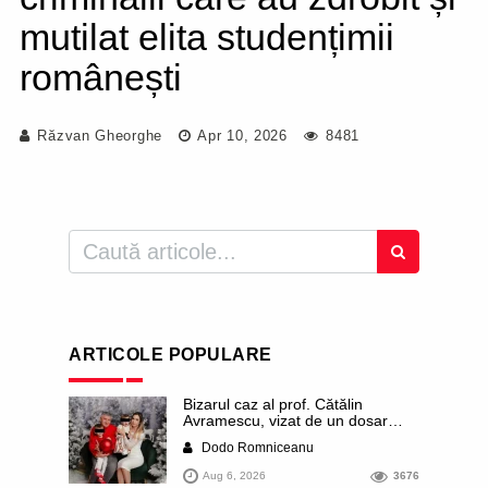
mutilat elita studențimii
românești
Răzvan Gheorghe
Apr 10, 2026
8481
ARTICOLE POPULARE
Bizarul caz al prof. Cătălin
Avramescu, vizat de un dosar
DIICOT pentru „pornografie
Dodo Romniceanu
infantilă”. Miroase a execuție
stalinistă. Cea mai imundă parte a
Aug 6, 2026
3676
presei publică inclusiv documente