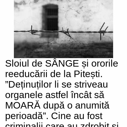
Sloiul de SÂNGE și ororile
reeducării de la Pitești.
”Deținuților li se striveau
organele astfel încât să
MOARĂ după o anumită
perioadă”. Cine au fost
criminalii care au zdrobit și