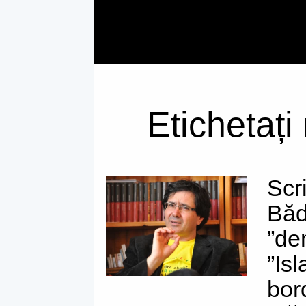
Etichetați
Scri
Băd
”de
”Is
bor