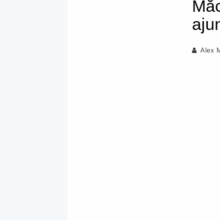
Măc
aju
Alex 