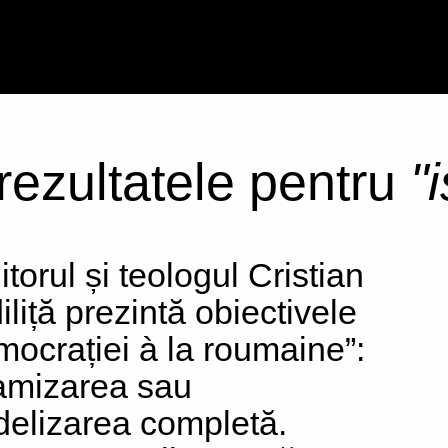
 rezultatele pentru
"
itorul și teologul Cristian
iliță prezintă obiectivele
mocrației à la roumaine”:
lamizarea sau
delizarea completă.