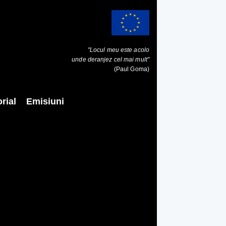
"Locul meu este acolo
unde deranjez cel mai mult"
(Paul Goma)
rial
Emisiuni