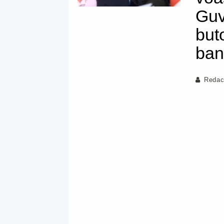
Guv
but
ban
Redac