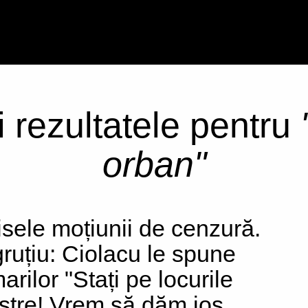
i rezultatele pentru
orban"
isele moțiunii de cenzură.
ruțiu: Ciolacu le spune
arilor "Stați pe locurile
stre! Vrem să dăm jos