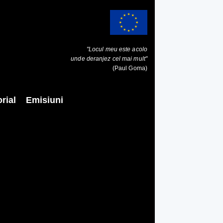
"Locul meu este acolo
unde deranjez cel mai mult"
(Paul Goma)
rial
Emisiuni