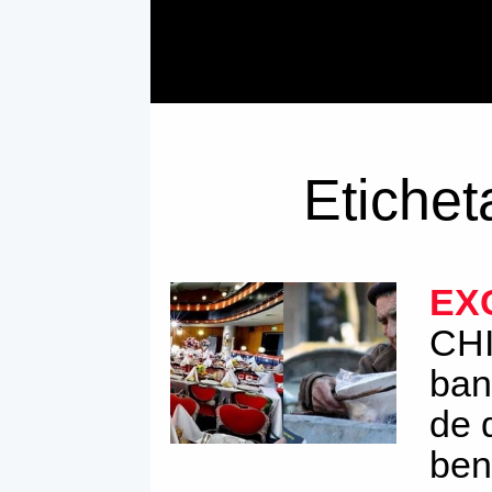
Etichet
EX
CHI
ban
de 
ben