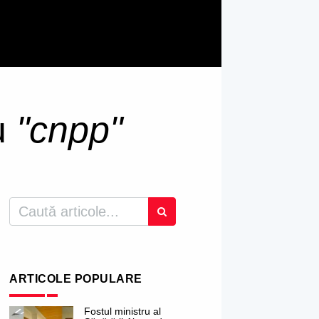
ru
"cnpp"
ARTICOLE POPULARE
Fostul ministru al