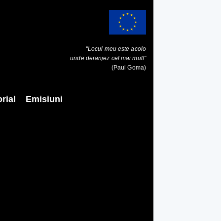
"Locul meu este acolo
unde deranjez cel mai mult"
(Paul Goma)
rial
Emisiuni