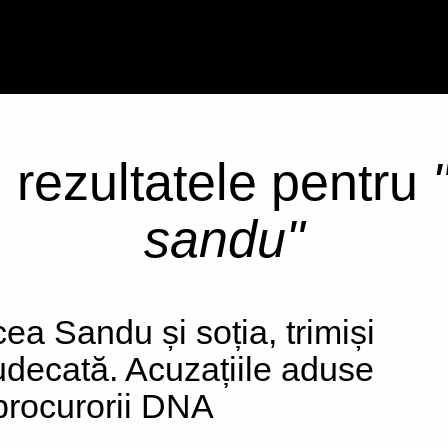
i rezultatele pentru
sandu"
cea Sandu și soția, trimiși
judecată. Acuzațiile aduse
procurorii DNA