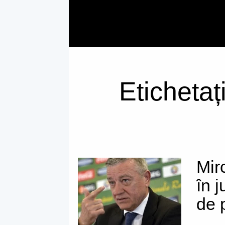
Etichetaț
Mir
în 
de 