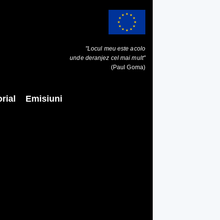
"Locul meu este acolo
unde deranjez cel mai mult"
(Paul Goma)
rial
Emisiuni