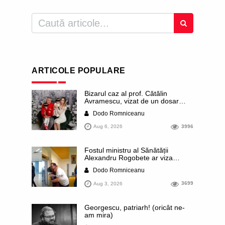
ARTICOLE POPULARE
Bizarul caz al prof. Cătălin
Avramescu, vizat de un dosar
DIICOT pentru „pornografie
Dodo Romniceanu
infantilă”. Miroase a execuție
stalinistă. Cea mai imundă parte a
Aug 6, 2026
3996
presei publică inclusiv documente
„scurse” de la stat în care sunt
dezvăluite date ultra-personale
Fostul ministru al Sănătății
ale profesorului, inclusiv
Alexandru Rogobete ar viza
diagnostice și tratamente
funcția lui Dominic Fritz de primar
Dodo Romniceanu
al orașului Timișoara. Pesedistul
publică imagini demne de Coreea
Aug 3, 2026
3699
de Nord cu femei din Timișoara
care îl strâng în brațe plângând
Georgescu, patriarh! (oricât ne-
am mira)