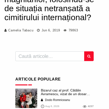
de situația netranșată a
cimitirului internațional?
Camelia Tabacu
Jun 6, 2019
79863
ARTICOLE POPULARE
Bizarul caz al prof. Cătălin
Avramescu, vizat de un dosar
DIICOT pentru „pornografie
Dodo Romniceanu
infantilă”. Miroase a execuție
stalinistă. Cea mai imundă parte a
Aug 6, 2026
4237
presei publică inclusiv documente