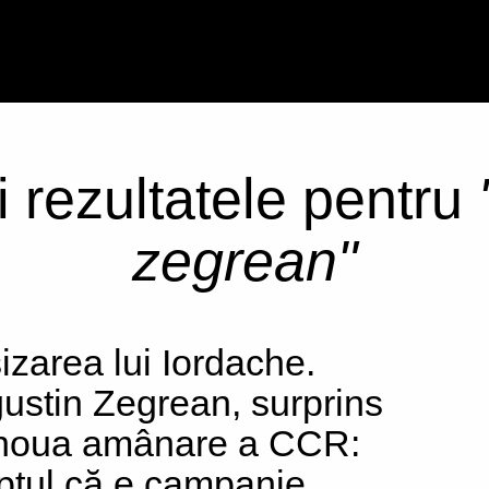
i rezultatele pentru
zegrean"
izarea lui Iordache.
ustin Zegrean, surprins
noua amânare a CCR:
ptul că e campanie