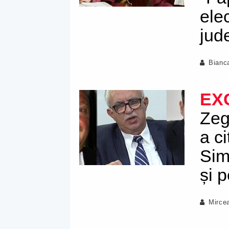
ele
jude
Bianc
EX
Zeg
a ci
Sim
și p
Mirce