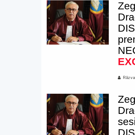
Zeg
Dra
DIS
pre
NE
EX
Răzva
Zeg
Dra
ses
DIS