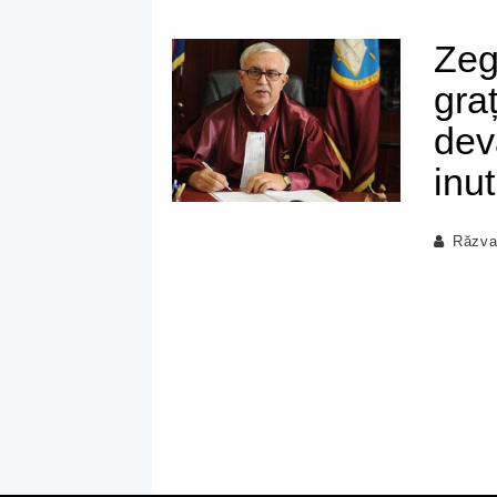
Zeg
gra
dev
inut
Răzva