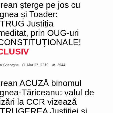
rean șterge pe jos cu
gnea și Toader:
TRUG Justiția
meditat, prin OUG-uri
CONSTITUȚIONALE!
CLUSIV
n Gheorghe
Mar 27, 2019
3944
rean ACUZĂ binomul
gnea-Tăriceanu: valul de
izări la CCR vizează
TRUGEREA Justiției și