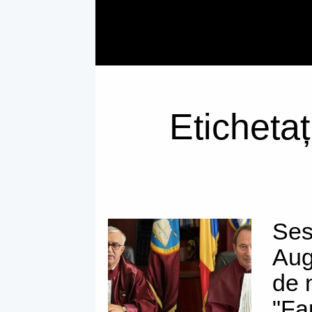
Etichetaț
Ses
Aug
de 
"Fa