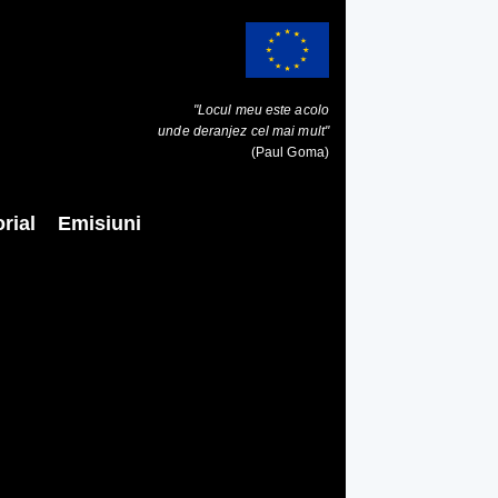
"Locul meu este acolo
unde deranjez cel mai mult"
(Paul Goma)
rial
Emisiuni