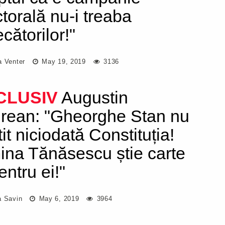
ctorală nu-i treaba
cătorilor!"
a Venter
May 19, 2019
3136
CLUSIV
Augustin
rean: "Gheorghe Stan nu
tit niciodată Constituția!
ina Tănăsescu știe carte
entru ei!"
a Savin
May 6, 2019
3964