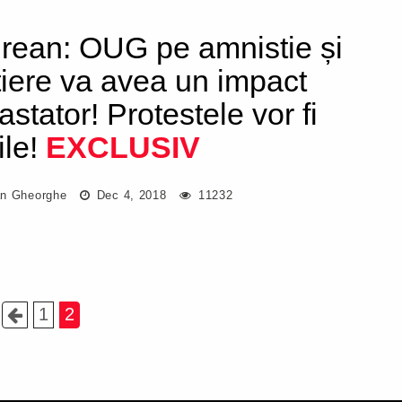
rean: OUG pe amnistie și
țiere va avea un impact
astator! Protestele vor fi
ile!
EXCLUSIV
n Gheorghe
Dec 4, 2018
11232
1
2