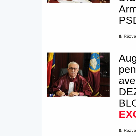
Arm
PS
Răzva
Aug
pen
ave
DE
BLO
EX
Răzva