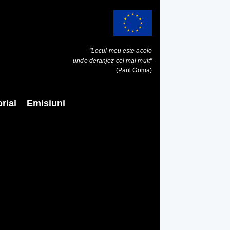
"Locul meu este acolo
unde deranjez cel mai mult"
(Paul Goma)
rial
Emisiuni