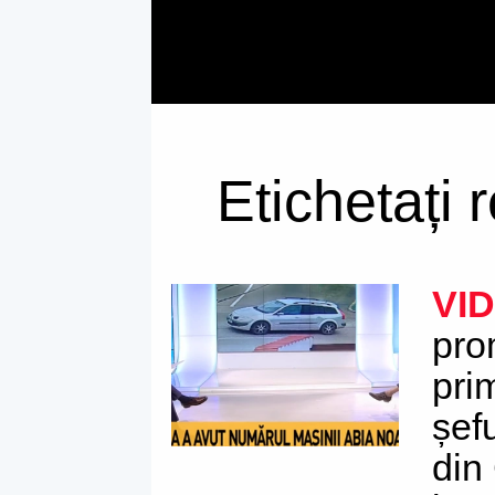
Etichetați 
VI
pro
pri
șef
din