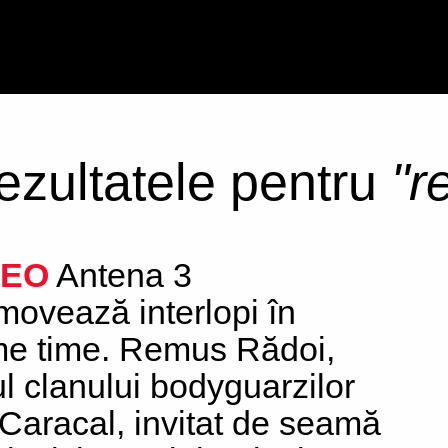
rezultatele pentru
"r
DEO
Antena 3
movează interlopi în
me time. Remus Rădoi,
ul clanului bodyguarzilor
 Caracal, invitat de seamă