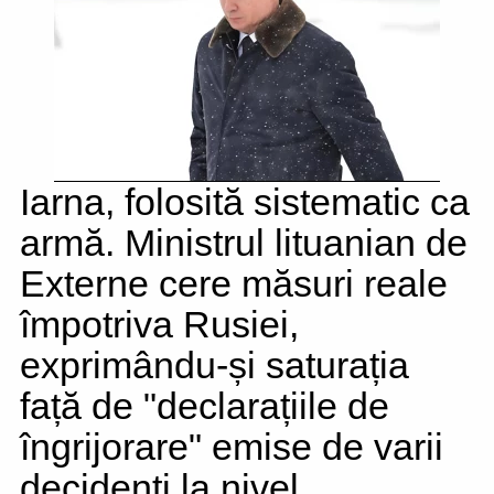
Iarna, folosită sistematic ca
armă. Ministrul lituanian de
Externe cere măsuri reale
împotriva Rusiei,
exprimându-și saturația
față de "declarațiile de
îngrijorare" emise de varii
decidenți la nivel