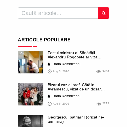
ARTICOLE POPULARE
Fostul ministru al Sănătății
Alexandru Rogobete ar viza
funcția lui Dominic Fritz de primar
Dodo Romniceanu
al orașului Timișoara. Pesedistul
publică imagini demne de Coreea
Aug 3, 2026
3448
de Nord cu femei din Timișoara
care îl strâng în brațe plângând
Bizarul caz al prof. Cătălin
Avramescu, vizat de un dosar
DIICOT pentru „pornografie
Dodo Romniceanu
infantilă”. Miroase a execuție
stalinistă. Cea mai imundă parte a
Aug 6, 2026
2239
presei publică inclusiv documente
„scurse” de la stat în care sunt
dezvăluite date ultra-personale
Georgescu, patriarh! (oricât ne-
ale profesorului, inclusiv
am mira)
diagnostice și tratamente