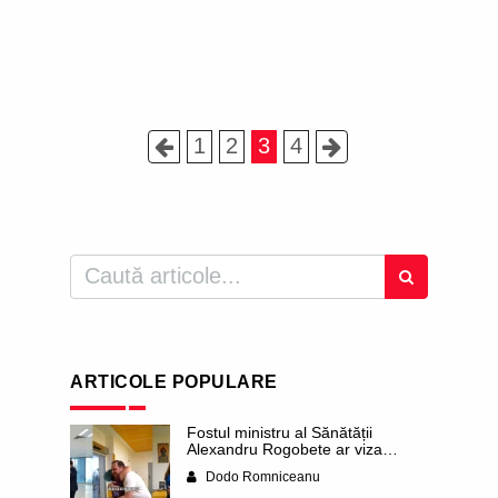
1
2
3
4
ARTICOLE POPULARE
Fostul ministru al Sănătății
Alexandru Rogobete ar viza
funcția lui Dominic Fritz de primar
Dodo Romniceanu
al orașului Timișoara. Pesedistul