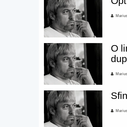
Opt
Mariu
O l
dup
Mariu
Sfin
Mariu