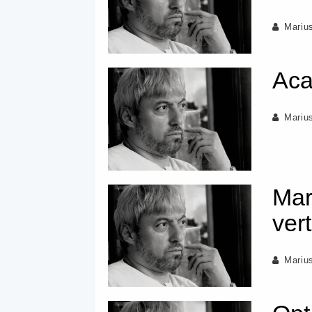
Mariu
Ac
Mariu
Mart
ver
Mariu