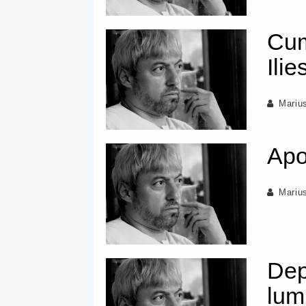
Cum
Ilie
Mariu
Apo
Mariu
Dep
lum