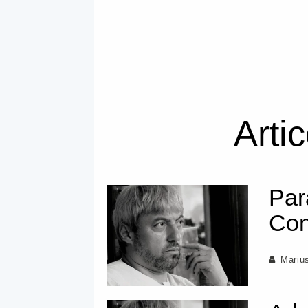
Arti
Par
Co
Mariu