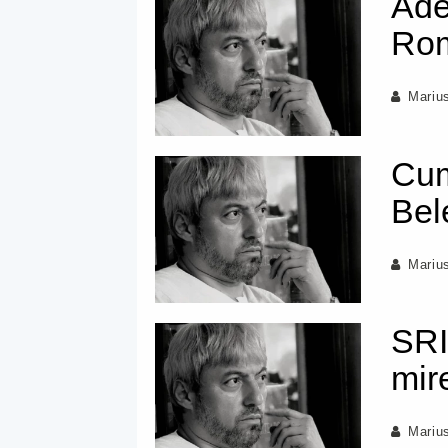
Ade
Ro
Mariu
Cum
Bel
Mariu
SRI
mir
Mariu