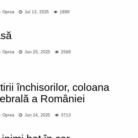
s Oprea
Jul 13, 2025
1899
asă
s Oprea
Jun 25, 2025
2568
irii închisorilor, coloana
tebrală a României
s Oprea
Jun 24, 2025
3713