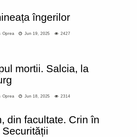
ineața îngerilor
s Oprea
Jun 19, 2025
2427
ul mortii. Salcia, la
urg
s Oprea
Jun 18, 2025
2314
, din facultate. Crin în
 Securității