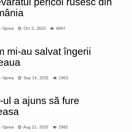
văratul pericol rusesc din
mânia
s Oprea
Oct 2, 2025
6997
 mi-au salvat îngerii
eaua
s Oprea
Sep 14, 2025
1953
-ul a ajuns să fure
easa
s Oprea
Aug 22, 2025
2982