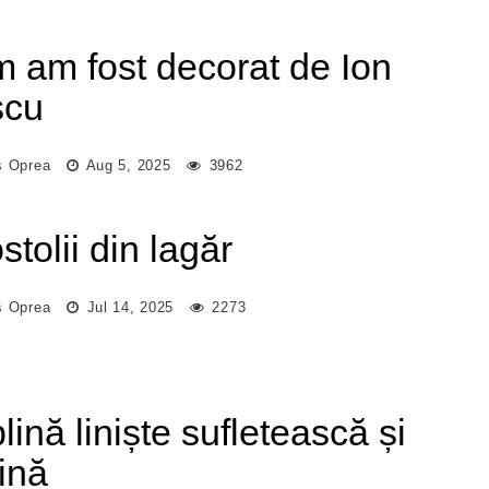
 am fost decorat de Ion
scu
s Oprea
Aug 5, 2025
3962
stolii din lagăr
s Oprea
Jul 14, 2025
2273
lină liniște sufletească și
ină