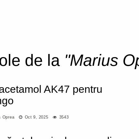
cole de la
"Marius O
acetamol AK47 pentru
ngo
s Oprea
Oct 9, 2025
3543