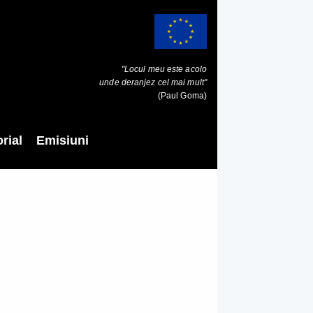
"Locul meu este acolo
unde deranjez cel mai mult"
(Paul Goma)
rial
Emisiuni