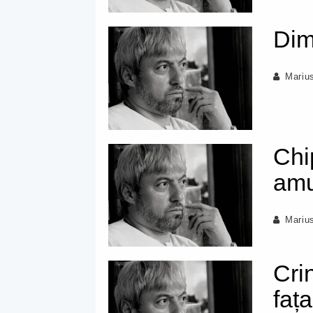
Dim
Mariu
Chip
am
Mariu
Crin
fața