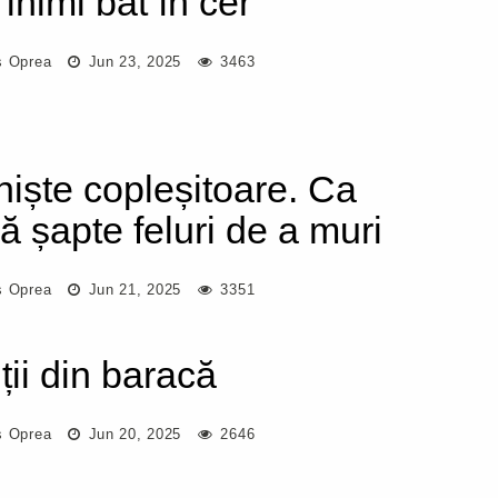
 inimi bat în cer
s Oprea
Jun 23, 2025
3463
iniște copleșitoare. Ca
ă șapte feluri de a muri
s Oprea
Jun 21, 2025
3351
ții din baracă
s Oprea
Jun 20, 2025
2646