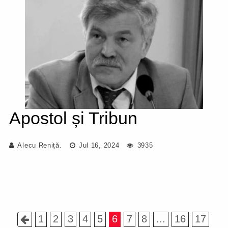
Apostol și Tribun
Alecu Reniță.
Jul 16, 2024
3935
1
2
3
4
5
6
7
8
...
16
17