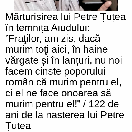
Mărturisirea lui Petre Țuțea
în temnița Aiudului:
”Fraţilor, am zis, dacă
murim toţi aici, în haine
vărgate şi în lanţuri, nu noi
facem cinste poporului
român că murim pentru el,
ci el ne face onoarea să
murim pentru el!” / 122 de
ani de la nașterea lui Petre
Țuțea