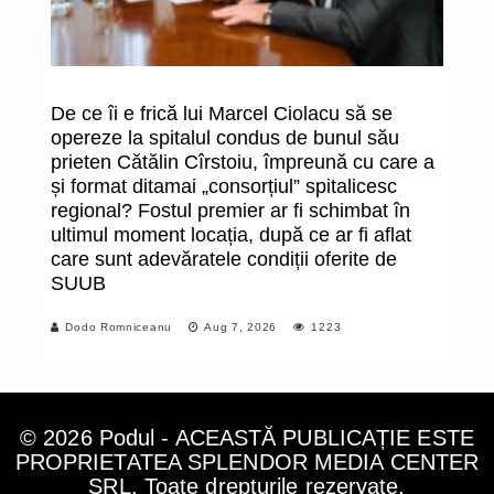
De ce îi e frică lui Marcel Ciolacu să se
O
opereze la spitalul condus de bunul său
î
prieten Cătălin Cîrstoiu, împreună cu care a
fa
și format ditamai „consorțiul” spitalicesc
uc
regional? Fostul premier ar fi schimbat în
m
ultimul moment locația, după ce ar fi aflat
care sunt adevăratele condiții oferite de
SUUB
Dodo Romniceanu
Aug 7, 2026
1223
© 2026 Podul - ACEASTĂ PUBLICAȚIE ESTE
PROPRIETATEA SPLENDOR MEDIA CENTER
SRL. Toate drepturile rezervate.