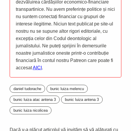
dezvăluirea cârdășiilor economico-financiare
transpartinice. Nu avem preferințe politice și nici
nu suntem conectați financiar cu grupuri de
interese ilegitime. Niciun text publicat pe site-ul
nostru nu se supune altor rigori editoriale, cu
excepția celor din Codul deontologic al
jurnalistului. Ne puteți sprijini în demersurile
noastre jurnalistice oneste printr-o contribuție
financiară în contul nostru Patreon care poate fi
accesat
AICI
.
daniel tudorache
bunic luiza melencu
bunic luiza atac antena 3
bunic luiza antena 3
bunic luiza nicolicea
Dacă v-a plăcut articolul vă invităm să vă alăturați cu