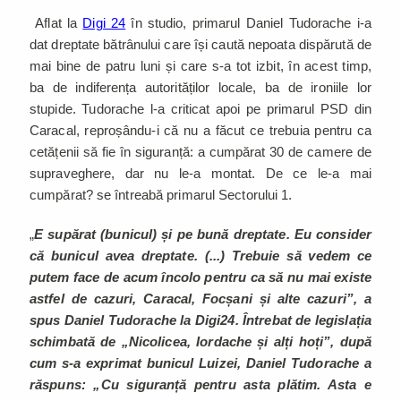
Aflat la
Digi 24
în studio, primarul Daniel Tudorache i-a
dat dreptate bătrânului care își caută nepoata dispărută de
mai bine de patru luni și care s-a tot izbit, în acest timp,
ba de indiferența autorităților locale, ba de ironiile lor
stupide. Tudorache l-a criticat apoi pe primarul PSD din
Caracal, reproșându-i că nu a făcut ce trebuia pentru ca
cetățenii să fie în siguranță: a cumpărat 30 de camere de
supraveghere, dar nu le-a montat. De ce le-a mai
cumpărat? se întreabă primarul Sectorului 1.
„
E supărat (bunicul) și pe bună dreptate. Eu consider
că bunicul avea dreptate. (...) Trebuie să vedem ce
putem face de acum încolo pentru ca să nu mai existe
astfel de cazuri, Caracal, Focșani și alte cazuri”, a
spus Daniel Tudorache la Digi24. Întrebat de legislația
schimbată de „Nicolicea, Iordache și alți hoți”, după
cum s-a exprimat bunicul Luizei, Daniel Tudorache a
răspuns: „Cu siguranță pentru asta plătim. Asta e