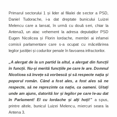
Primarul sectorului 1 și lider al filialei de sector a PSD,
Daniel Tudorache, i-a dat dreptate bunicului Luizei
Melencu care a lansat, în urmă cu două seri, chiar la
Antena3, un atac vehement la adresa deputaților PSD
Eugen Nicolicea și Florin Iordache, membri ai infamei
comisii parlamentare care s-a ocupat cu măcelărirea
legilor justiției și codurilor penale în favoarea infractorilor.
„A alergat de la un partid la altul, a alergat din funcții
în funcții. Nu-și merită funcțiile pe care le are. Domnul
Nicolicea să învețe să vorbescă și să respecte nația și
poporul român. Când a fost ales, a fost ales să ne
respecte, să ne reprezinte ca nație, ca oameni. Uitați
unde am ajuns, datorită lor și legilor pe care le-au dat
în Parlament! El cu Iordache și alți hoți!”
a spus,
printre altele, bunicul Luizei Melencu, miercuri seara la
Antena 3.