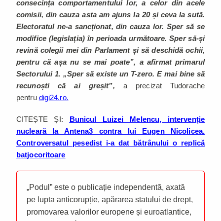
consecința comportamentului lor, a celor din acele
comisii, din cauza asta am ajuns la 20 și ceva la sută.
Electoratul ne-a sancționat, din cauza lor. Sper să se
modifice (legislația) în perioada următoare. Sper să-și
revină colegii mei din Parlament și să deschidă ochii,
pentru că așa nu se mai poate”, a afirmat primarul
Sectorului 1. „Sper să existe un T-zero. E mai bine să
recunoști că ai greșit”,
a precizat Tudorache
pentru
digi24.ro.
CITEȘTE ȘI:
Bunicul Luizei Melencu, intervenție
nucleară la Antena3 contra lui Eugen Nicolicea.
Controversatul pesedist i-a dat bătrânului o replică
batjocoritoare
„Podul” este o publicație independentă, axată
pe lupta anticorupție, apărarea statului de drept,
promovarea valorilor europene și euroatlantice,