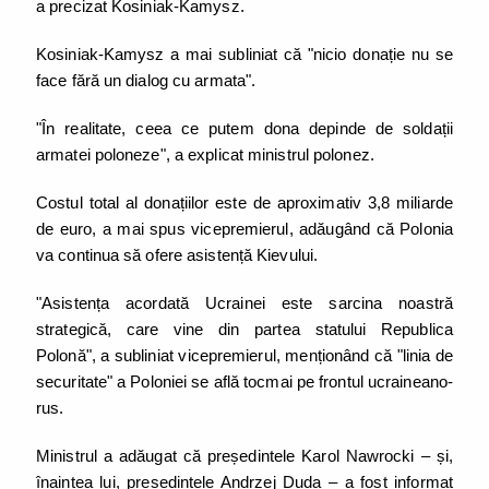
a precizat Kosiniak-Kamysz.
Kosiniak-Kamysz a mai subliniat că "nicio donație nu se
face fără un dialog cu armata".
"În realitate, ceea ce putem dona depinde de soldații
armatei poloneze", a explicat ministrul polonez.
Costul total al donațiilor este de aproximativ 3,8 miliarde
de euro, a mai spus vicepremierul, adăugând că Polonia
va continua să ofere asistență Kievului.
"Asistența acordată Ucrainei este sarcina noastră
strategică, care vine din partea statului Republica
Polonă", a subliniat vicepremierul, menționând că "linia de
securitate" a Poloniei se află tocmai pe frontul ucraineano-
rus.
Ministrul a adăugat că președintele Karol Nawrocki – și,
înaintea lui, președintele Andrzej Duda – a fost informat