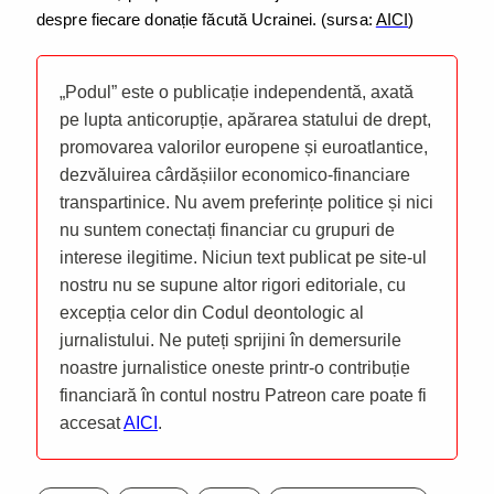
despre fiecare donație făcută Ucrainei. (sursa:
AICI
)
„Podul” este o publicație independentă, axată
pe lupta anticorupție, apărarea statului de drept,
promovarea valorilor europene și euroatlantice,
dezvăluirea cârdășiilor economico-financiare
transpartinice. Nu avem preferințe politice și nici
nu suntem conectați financiar cu grupuri de
interese ilegitime. Niciun text publicat pe site-ul
nostru nu se supune altor rigori editoriale, cu
excepția celor din Codul deontologic al
jurnalistului. Ne puteți sprijini în demersurile
noastre jurnalistice oneste printr-o contribuție
financiară în contul nostru Patreon care poate fi
accesat
AICI
.