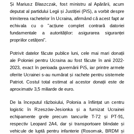
Și Mariusz Błaszczak, fost ministru al Apărării, acum
deputat al partidului Legii și Justiției (PiS), a vorbit despre
trimiterea rachetelor în Ucraina, afirmând că acest fapt ar
echivala cu o "acțiune complet contrară datoriei
fundamentale a autorităților: asigurarea siguranței
propriilor cetățeni".
Potrivit datelor făcute publice luni, cele mai mari donații
ale Poloniei pentru Ucraina au fost făcute în anii 2022-
2023, exact în perioada guvernării PiS, iar printre armele
oferite Ucrainei s-au numărat și rachete pentru sistemele
Patriot. Costul total estimat al acestor donații este de
aproximativ 3,5 miliarde de euro.
De la începutul războiului, Polonia a înființat un centru
logistic în Rzeszów-Jesionka și a furnizat Ucrainei
echipamente grele precum tancurile T-72 și PT-91,
respectiv Leopard 2A4, dar și transportoare blindate și
vehicule de luptă pentru infanterie (Rosomak, BRDM și