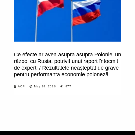
Ce efecte ar avea asupra asupra Poloniei un
An
război cu Rusia, potrivit unui raport întocmit
u
de experți / Rezultatele neașteptat de grave
p
pentru performanta economie poloneză
ce
po
ACP
May 19, 2026
977
re
st
c