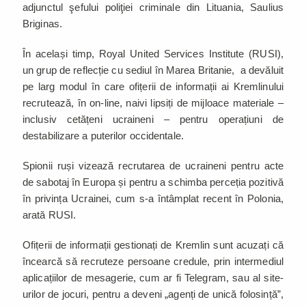
adjunctul şefului poliţiei criminale din Lituania, Saulius
Briginas.
În același timp, Royal United Services Institute (RUSI),
un grup de reflecție cu sediul în Marea Britanie, a devăluit
pe larg modul în care ofițerii de informații ai Kremlinului
recrutează, în on-line, naivi lipsiți de mijloace materiale –
inclusiv cetățeni ucraineni – pentru operațiuni de
destabilizare a puterilor occidentale.
Spionii ruși vizează recrutarea de ucraineni pentru acte
de sabotaj în Europa și pentru a schimba perceția pozitivă
în privința Ucrainei, cum s-a întâmplat recent în Polonia,
arată RUSI.
Ofițerii de informații gestionați de Kremlin sunt acuzați că
încearcă să recruteze persoane credule, prin intermediul
aplicațiilor de mesagerie, cum ar fi Telegram, sau al site-
urilor de jocuri, pentru a deveni „agenți de unică folosință”,