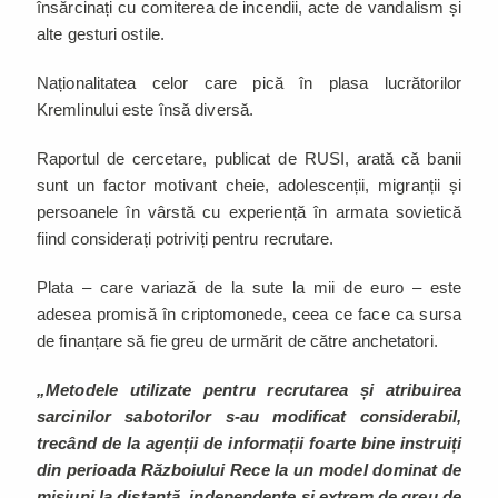
însărcinați cu comiterea de incendii, acte de vandalism și
alte gesturi ostile.
Naționalitatea celor care pică în plasa lucrătorilor
Kremlinului este însă diversă.
Raportul de cercetare, publicat de RUSI, arată că banii
sunt un factor motivant cheie, adolescenții, migranții și
persoanele în vârstă cu experiență în armata sovietică
fiind considerați potriviți pentru recrutare.
Plata – care variază de la sute la mii de euro – este
adesea promisă în criptomonede, ceea ce face ca sursa
de finanțare să fie greu de urmărit de către anchetatori.
„Metodele utilizate pentru recrutarea și atribuirea
sarcinilor sabotorilor s-au modificat considerabil,
trecând de la agenții de informații foarte bine instruiți
din perioada Războiului Rece la un model dominat de
misiuni la distanță, independente și extrem de greu de