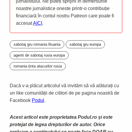
jurnalistului. Ne puteți sprijini în demersurile
noastre jurnalistice oneste printr-o contribuție
financiară în contul nostru Patreon care poate fi
accesat
AICI
.
sabotaj gru romania lituania
sabotaj gru europa
agenti de sabotaj rusia europa
romania ținta atacurilor rusia
Dacă v-a plăcut articolul vă invităm să vă alăturați cu
un like comunității de cititori de pe pagina noastră de
Facebook
Podul
.
Acest articol este proprietatea Podul.ro și este
protejat de legea drepturilor de autor. Orice
preluare a continutului se poate face DOAR cu