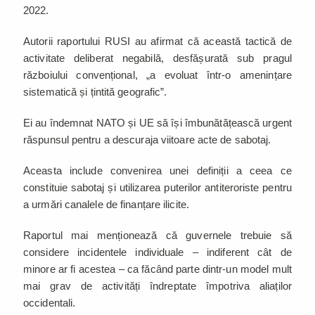
2022.
Autorii raportului RUSI au afirmat că această tactică de
activitate deliberat negabilă, desfășurată sub pragul
războiului convențional, „a evoluat într-o amenințare
sistematică și țintită geografic”.
Ei au îndemnat NATO și UE să își îmbunătățească urgent
răspunsul pentru a descuraja viitoare acte de sabotaj.
Aceasta include convenirea unei definiții a ceea ce
constituie sabotaj și utilizarea puterilor antiteroriste pentru
a urmări canalele de finanțare ilicite.
Raportul mai menționează că guvernele trebuie să
considere incidentele individuale – indiferent cât de
minore ar fi acestea – ca făcând parte dintr-un model mult
mai grav de activități îndreptate împotriva aliaților
occidentali.