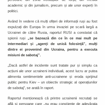
academic și din jurnalism, precum și ale unor experți în
politici.
Având în vedere că mulți ofițeri de informații ruși au fost
expulzați din Europa în urma invaziei pe scară largă a
Ucrainei de către Rusia, raportul RUSI a constatat că
spionii ruși
„se bazează din ce în ce mai mult pe
intermediari și „agenți de unică folosință”, mulți
dintre ei provenind din Ucraina, pentru a executa
misiuni de sabotaj”.
„Dacă astfel de incidente sunt tratate pur și simplu ca
acțiuni ale unor ucraineni individuali, acest lucru ar putea
alimenta sentimentele anti-ucrainene și eroda sprijinul
public pentru Kiev – un obiectiv strategic al operațiunilor
de sabotaj”, se arată în raport.
Raportul menționează că printre ucrainenii recrutați se
află și persoane care „nu erau conștiente de adevărata