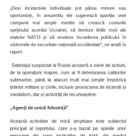
„Deși incidentele individuale pot părea minore sau
oportuniste, în ansamblu ele sugerează apariția unei
campanii mai ample menite să crească costurile
sprijinului acordat Ucrainei, să testeze liniile roșii ale
statelor NATO și să erodeze încrederea publicului în
sistemele de securitate națională occidentale”, se arată în
raport.
Sabotajul suspectat al Rusiei acoperă o serie de acțiuni,
de la operațiuni majore, cum ar fi deteriorarea cablurilor
submarine, până la atacuri mult mai simple împotriva
țintelor militare și civile, inclusiv provocarea de incendii și
vandalism, dar și activități de recunoaștere.
„Agenți de unică folosință”
Această activitate de mică amploare este subiectul
principal al raportului, care s-a bazat pe opiniile unor
persoane din zona instituțiilor de forță, din mediul