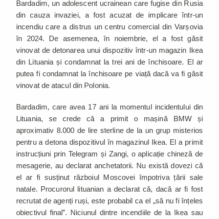
Bardadim, un adolescent ucrainean care fugise din Rusia
din cauza invaziei, a fost acuzat de implicare într-un
incendiu care a distrus un centru comercial din Varșovia
în 2024. De asemenea, în noiembrie, el a fost găsit
vinovat de detonarea unui dispozitiv într-un magazin Ikea
din Lituania și condamnat la trei ani de închisoare. El ar
putea fi condamnat la închisoare pe viață dacă va fi găsit
vinovat de atacul din Polonia.
Bardadim, care avea 17 ani la momentul incidentului din
Lituania, se crede că a primit o mașină BMW și
aproximativ 8.000 de lire sterline de la un grup misterios
pentru a detona dispozitivul în magazinul Ikea. El a primit
instrucțiuni prin Telegram și Zangi, o aplicație chineză de
mesagerie, au declarat anchetatorii. Nu există dovezi că
el ar fi susținut războiul Moscovei împotriva țării sale
natale. Procurorul lituanian a declarat că, dacă ar fi fost
recrutat de agenți ruși, este probabil ca el „să nu fi înțeles
obiectivul final”. Niciunul dintre incendiile de la Ikea sau