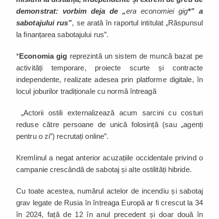
demonstrat: vorbim deja de „
era economiei gig
*” a
sabotajului rus”
, se arată în raportul intitulat „Răspunsul
la finanțarea sabotajului rus”.
*
Economia gig
reprezintă un sistem de muncă bazat pe
activități temporare, proiecte scurte și contracte
independente, realizate adesea prin platforme digitale, în
locul joburilor tradiționale cu normă întreagă
„Actorii ostili externalizează acum sarcini cu costuri
reduse către persoane de unică folosință (sau „agenți
pentru o zi”) recrutați online”.
Kremlinul a negat anterior acuzațiile occidentale privind o
campanie crescândă de sabotaj și alte ostilități hibride.
Cu toate acestea, numărul actelor de incendiu și sabotaj
grav legate de Rusia în întreaga Europă ar fi crescut la 34
în 2024, față de 12 în anul precedent și doar două în