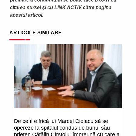
citarea sursei și cu LINK ACTIV către pagina
acestui articol.
ARTICOLE SIMILARE
De ce îi e frică lui Marcel Ciolacu să se
O
opereze la spitalul condus de bunul său
î
prieten Cătălin Cîrstoiu, împreună cu care a
fa