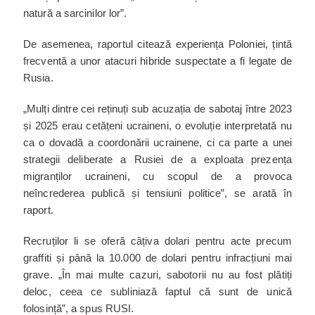
natură a sarcinilor lor”.
De asemenea, raportul citează experiența Poloniei, țintă
frecventă a unor atacuri hibride suspectate a fi legate de
Rusia.
„Mulți dintre cei reținuți sub acuzația de sabotaj între 2023
și 2025 erau cetățeni ucraineni, o evoluție interpretată nu
ca o dovadă a coordonării ucrainene, ci ca parte a unei
strategii deliberate a Rusiei de a exploata prezența
migranților ucraineni, cu scopul de a provoca
neîncrederea publică și tensiuni politice”, se arată în
raport.
Recruților li se oferă câțiva dolari pentru acte precum
graffiti și până la 10.000 de dolari pentru infracțiuni mai
grave. „În mai multe cazuri, sabotorii nu au fost plătiți
deloc, ceea ce subliniază faptul că sunt de unică
folosință”, a spus RUSI.