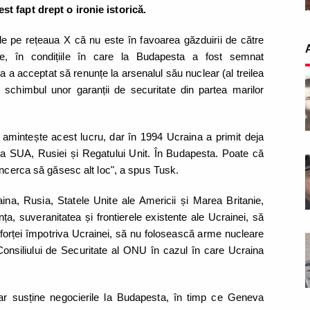
st fapt drept o ironie istorică.
e pe rețeaua X că nu este în favoarea găzduirii de către
ce, în condițiile în care la Budapesta a fost semnat
a acceptat să renunțe la arsenalul său nuclear (al treilea
chimbul unor garanții de securitate din partea marilor
amintește acest lucru, dar în 1994 Ucraina a primit deja
artea SUA, Rusiei și Regatului Unit. În Budapesta. Poate că
 încerca să găsesc alt loc", a spus Tusk.
na, Rusia, Statele Unite ale Americii și Marea Britanie,
a, suveranitatea și frontierele existente ale Ucrainei, să
 forței împotriva Ucrainei, să nu folosească arme nucleare
 Consiliului de Securitate al ONU în cazul în care Ucraina
ar susține negocierile la Budapesta, în timp ce Geneva