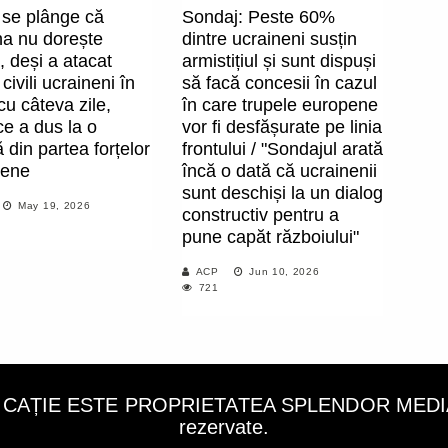
 se plânge că
Sondaj: Peste 60%
na nu dorește
dintre ucraineni susțin
 deși a atacat
armistițiul și sunt dispuși
civili ucraineni în
să facă concesii în cazul
u câteva zile,
în care trupele europene
e a dus la o
vor fi desfășurate pe linia
ă din partea forțelor
frontului / "Sondajul arată
nene
încă o dată că ucrainenii
sunt deschiși la un dialog
May 19, 2026
constructiv pentru a
pune capăt războiului"
ACP
Jun 10, 2026
721
LICAȚIE ESTE PROPRIETATEA SPLENDOR MEDIA C
rezervate.