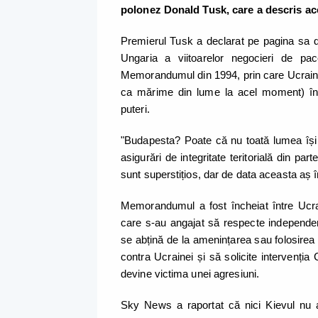
polonez Donald Tusk, care a descris ace
Premierul Tusk a declarat pe pagina sa d
Ungaria a viitoarelor negocieri de pa
Memorandumul din 1994, prin care Ucraina 
ca mărime din lume la acel moment) în s
puteri.
"Budapesta? Poate că nu toată lumea își 
asigurări de integritate teritorială din p
sunt superstițios, dar de data aceasta aș
Memorandumul a fost încheiat între Ucrai
care s-au angajat să respecte independenț
se abțină de la amenințarea sau folosirea
contra Ucrainei și să solicite intervenția
devine victima unei agresiuni.
Sky News a raportat că nici Kievul nu 