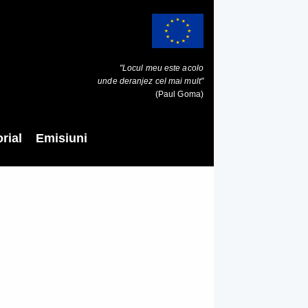
"Locul meu este acolo
unde deranjez cel mai mult"
(Paul Goma)
rial
Emisiuni