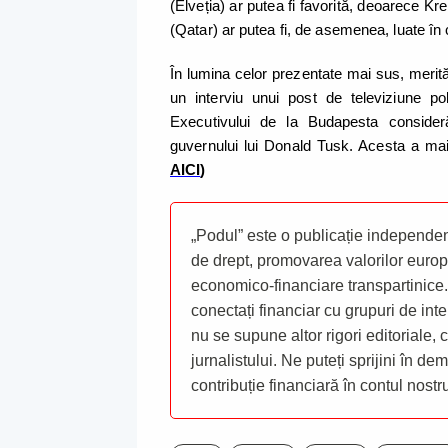
(Elveția) ar putea fi favorită, deoarece Kr
(Qatar) ar putea fi, de asemenea, luate în
În lumina celor prezentate mai sus, merită 
un interviu unui post de televiziune pol
Executivului de la Budapesta consideră
guvernului lui Donald Tusk. Acesta a mai
AICI
)
„Podul” este o publicație independent
de drept, promovarea valorilor europ
economico-financiare transpartinice.
conectați financiar cu grupuri de inte
nu se supune altor rigori editoriale,
jurnalistului. Ne puteți sprijini în de
contribuție financiară în contul nost