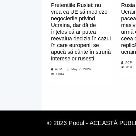
Pretențiile Rusiei: nu
Rusia
vrea ca UE să medieze
Ucrai
negocierile privind
pacea,
Ucraina, dar dă de
masiv 
înțeles că ar putea
urmă c
reevalua decizia în cazul
ceea c
în care europenii se
replic
apucă să cânte în strună
ucrai
intereselor rusești
ACP
810
ACP
May 7, 2026
1004
© 2026 Podul - ACEASTĂ PUB