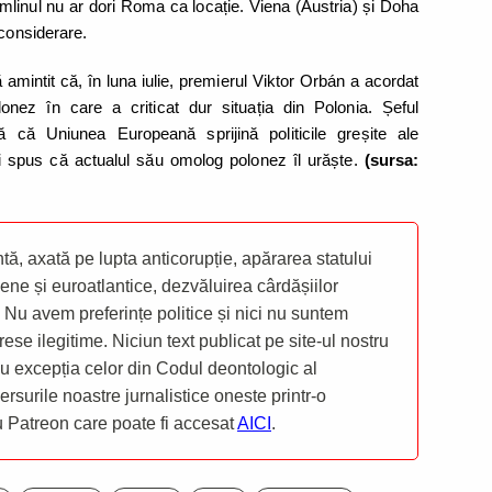
emlinul nu ar dori Roma ca locație. Viena (Austria) și Doha
 considerare.
amintit că, în luna iulie, premierul Viktor Orbán a acordat
onez în care a criticat dur situația din Polonia. Șeful
 că Uniunea Europeană sprijină politicile greșite ale
 spus că actualul său omolog polonez îl urăște.
(sursa:
ă, axată pe lupta anticorupție, apărarea statului
ene și euroatlantice, dezvăluirea cârdășiilor
 Nu avem preferințe politice și nici nu suntem
rese ilegitime. Niciun text publicat pe site-ul nostru
 cu excepția celor din Codul deontologic al
mersurile noastre jurnalistice oneste printr-o
ru Patreon care poate fi accesat
AICI
.