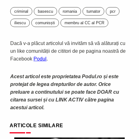
criminal
basescu
romania
turnator
pcr
iliescu
comunisști
membru al CC al PCR
Dacă v-a plăcut articolul vă invităm să vă alăturați cu
un like comunității de cititori de pe pagina noastră de
Facebook
Podul
.
Acest articol este proprietatea Podul.ro și este
protejat de legea drepturilor de autor. Orice
preluare a continutului se poate face DOAR cu
citarea sursei și cu LINK ACTIV către pagina
acestui articol.
ARTICOLE SIMILARE