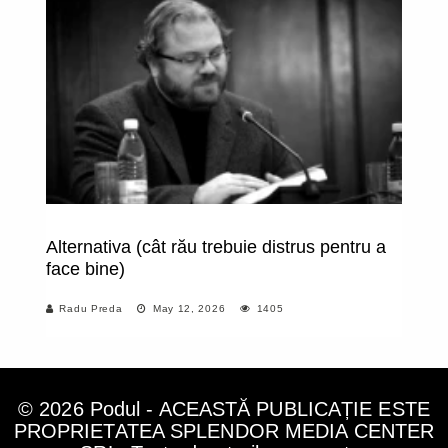
Alternativa (cât rău trebuie distrus pentru a
Eu
face bine)
"M
Radu Preda
May 12, 2026
1405
© 2026 Podul - ACEASTĂ PUBLICAȚIE ESTE
PROPRIETATEA SPLENDOR MEDIA CENTER