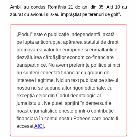
Ambii au condus România 21 de ani din 35. Alți 10 au
zburat cu avionul și s-au împrăștiat pe terenuri de golf”.
„Podul” este o publicație independentă, axată
pe lupta anticorupție, apărarea statului de drept,
promovarea valorilor europene și euroatlantice,
dezvăluirea cârdășiilor economico-financiare
transpartinice. Nu avem preferințe politice și nici
nu suntem conectați financiar cu grupuri de
interese ilegitime. Niciun text publicat pe site-ul
nostru nu se supune altor rigori editoriale, cu
excepția celor din Codul deontologic al
jurnalistului. Ne puteți sprijini în demersurile
noastre jurnalistice oneste printr-o contribuție
financiară în contul nostru Patreon care poate fi
accesat
AICI
.