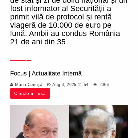
de stat și zi de doliu național și un
fost informator al Securității a
primit vilă de protocol și rentă
viageră de 10.000 de euro pe
lună. Ambii au condus România
21 de ani din 35
Focus
|
Actualitate Internă
Maria Cenușă
Aug 8, 2025 11:54
2066
Citește în rusă