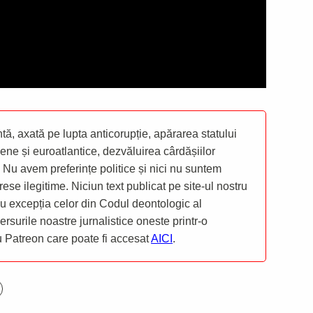
ă, axată pe lupta anticorupție, apărarea statului
ene și euroatlantice, dezvăluirea cârdășiilor
 Nu avem preferințe politice și nici nu suntem
rese ilegitime. Niciun text publicat pe site-ul nostru
 cu excepția celor din Codul deontologic al
mersurile noastre jurnalistice oneste printr-o
ru Patreon care poate fi accesat
AICI
.