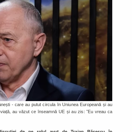
ești - care au putut circula în Uniunea Europeană și au
 viață, au văzut ce înseamnă UE și au zis: "Eu vreau ca
discuției de pe rolul avut de Traian Băsescu în