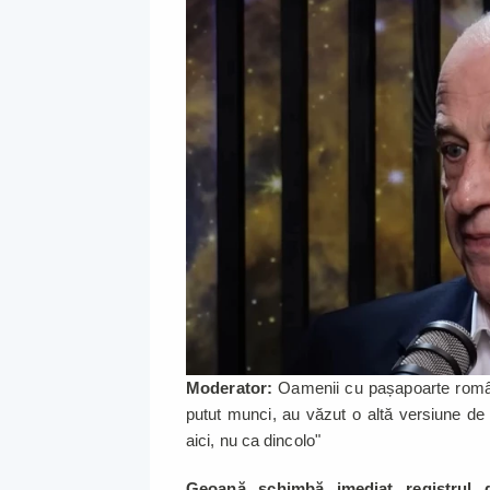
Moderator:
Oamenii cu pașapoarte român
putut munci, au văzut o altă versiune de
aici, nu ca dincolo"
Geoană schimbă imediat registrul 