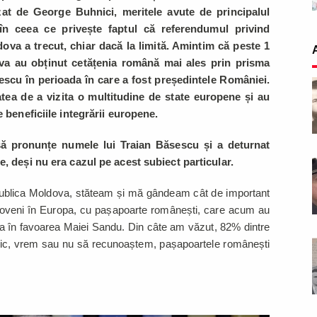
zat de George Buhnici, meritele avute de principalul
 în ceea ce privește faptul că referendumul privind
ova a trecut, chiar dacă la limită. Amintim că peste 1
ova au obținut cetățenia română mai ales prin prisma
escu în perioada în care a fost președintele României.
atea de a vizita o multitudine de state europene și au
 beneficiile integrării europene.
să pronunțe numele lui Traian Băsescu și a deturnat
e, deși nu era cazul pe acest subiect particular.
blica Moldova, stăteam și mă gândeam cât de important
ldoveni în Europa, cu pașapoarte românești, care acum au
anța în favoarea Maiei Sandu. Din câte am văzut, 82% dintre
ctic, vrem sau nu să recunoaștem, pașapoartele românești