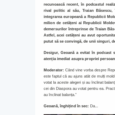
recunoască recent, în podcastul reali
rival politic al său, Traian Băsescu,
integrarea europeană a Republicii Mold
milion de cetățeni ai Republicii Mold
demersurilor întreprinse de Traian Băs
Astfel, acei cetățeni au avut oportunit
putut să se convingă, de unii singuri, de
Desigur, Geoană a evitat în podcast 
atenția imediat asupra propriei persoan
Moderator:
Când vine vorba despre Repu
este faptul că au ajuns atât de mulți mo
votat la aceste alegeri și au înclinat bal
cei din Diaspora au votat pentru ea. Pra
au înclinat balanța."
Geoană, înghițind în sec:
Da...