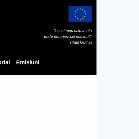
"Locul meu este acolo
unde deranjez cel mai mult"
(Paul Goma)
rial
Emisiuni