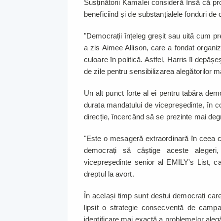
Susținătorii Kamalei consideră însă că pr
beneficiind și de substanțialele fonduri d
"Democrații înțeleg greșit sau uită cum p
a zis Aimee Allison, care a fondat organi
culoare în politică. Astfel, Harris îl depășe
de zile pentru sensibilizarea alegătorilor m
Un alt punct forte al ei pentru tabăra demo
durata mandatului de vicepreședinte, în c
direcție, încercând să se prezinte mai d
"Este o mesageră extraordinară în ceea c
democrați să câștige aceste alegeri,
vicepreședinte senior al EMILY's List, c
dreptul la avort.
În același timp sunt destui democrați care
lipsit o strategie consecventă de campa
identificare mai exactă a problemelor alegăt