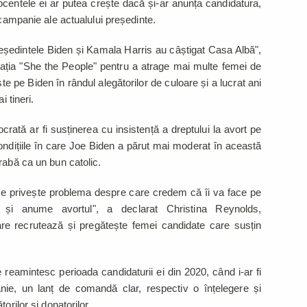
ocentele ei ar putea crește dacă și-ar anunța candidatura,
e campanie ale actualului președinte.
reședintele Biden și Kamala Harris au câștigat Casa Albă",
zația "She the People" pentru a atrage mai multe femei de
ște pe Biden în rândul alegătorilor de culoare și a lucrat ani
ai tineri.
crată ar fi susținerea cu insistență a dreptului la avort pe
ondițiile în care Joe Biden a părut mai moderat în această
egrabă ca un bun catolic.
e privește problema despre care credem că îi va face pe
 și anume avortul", a declarat Christina Reynolds,
are recrutează și pregătește femei candidate care susțin
 reamintesc perioada candidaturii ei din 2020, când i-ar fi
nie, un lanț de comandă clar, respectiv o înțelegere și
orilor și donatorilor.