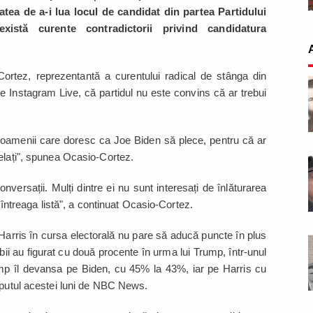
atea de a-i lua locul de candidat din partea Partidului
există curente contradictorii privind candidatura
rtez, reprezentantă a curentului radical de stânga din
pe Instagram Live, că partidul nu este convins că ar trebui
 oamenii care doresc ca Joe Biden să plece, pentru că ar
șelați", spunea Ocasio-Cortez.
versații. Mulți dintre ei nu sunt interesați de înlăturarea
e întreaga listă", a continuat Ocasio-Cortez.
Harris în cursa electorală nu pare să aducă puncte în plus
bii au figurat cu două procente în urma lui Trump, într-unul
ump îl devansa pe Biden, cu 45% la 43%, iar pe Harris cu
ceputul acestei luni de NBC News.