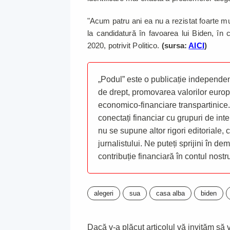
"Acum patru ani ea nu a rezistat foarte m
la candidatură în favoarea lui Biden, în 
2020, potrivit Politico.
(sursa:
AICI
)
„Podul” este o publicație independent
de drept, promovarea valorilor europ
economico-financiare transpartinice.
conectați financiar cu grupuri de inte
nu se supune altor rigori editoriale,
jurnalistului. Ne puteți sprijini în de
contribuție financiară în contul nost
alegeri
sua
casa alba
biden
Dacă v-a plăcut articolul vă invităm să vă