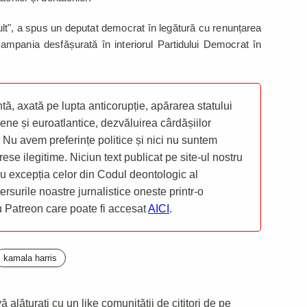
ult", a spus un deputat democrat în legătură cu renunțarea
campania desfășurată în interiorul Partidului Democrat în
ă, axată pe lupta anticorupție, apărarea statului
ene și euroatlantice, dezvăluirea cârdășiilor
 Nu avem preferințe politice și nici nu suntem
rese ilegitime. Niciun text publicat pe site-ul nostru
 cu excepția celor din Codul deontologic al
mersurile noastre jurnalistice oneste printr-o
ru Patreon care poate fi accesat
AICI
.
kamala harris
 alăturați cu un like comunității de cititori de pe