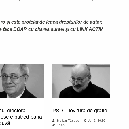
ro și este protejat de legea drepturilor de autor.
te face DOAR cu citarea sursei și cu LINK ACTIV
ul electoral
PSD – lovitura de grație
esc e putred până
Stelian Tănase
Jul 9, 2026
duvă
1185