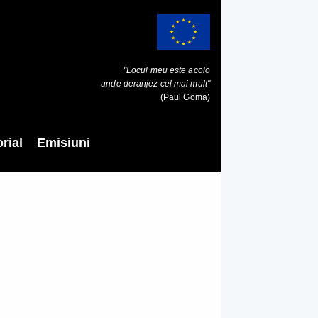
"Locul meu este acolo
unde deranjez cel mai mult"
(Paul Goma)
rial
Emisiuni