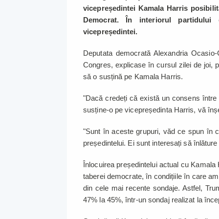
vicepreședintei Kamala Harris posibilit
Democrat. În interiorul partidului 
vicepreședintei.
Deputata democrată Alexandria Ocasio-Co
Congres, explicase în cursul zilei de joi, 
să o susțină pe Kamala Harris.
"Dacă credeți că există un consens între
susține-o pe vicepreședinta Harris, vă în
"Sunt în aceste grupuri, văd ce spun în con
președintelui. Ei sunt interesați să înlătur
Înlocuirea președintelui actual cu Kamala 
taberei democrate, în condițiile în care am
din cele mai recente sondaje. Astfel, Tr
47% la 45%, într-un sondaj realizat la în