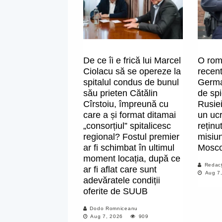
De ce îi e frică lui Marcel
O rom
Ciolacu să se opereze la
recent
spitalul condus de bunul
Germa
său prieten Cătălin
de spi
Cîrstoiu, împreună cu
Rusiei
care a și format ditamai
un ucr
„consorțiul” spitalicesc
reținu
regional? Fostul premier
misiun
ar fi schimbat în ultimul
Mosc
moment locația, după ce
Redacț
ar fi aflat care sunt
Aug 7
adevăratele condiții
oferite de SUUB
Dodo Romniceanu
Aug 7, 2026
909