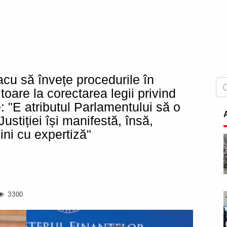
lacu să învețe procedurile în
itoare la corectarea legii privind
e: "E atributul Parlamentului să o
ustiției își manifestă, însă,
jini cu expertiză"
3300