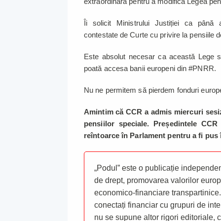
extraordinară pentru a modifica Legea pen
Îi solicit Ministrului Justiției ca pâ
contestate de Curte cu privire la pensiile d
Este absolut necesar ca această Lege să
poată accesa banii europeni din #PNRR.
Nu ne permitem să pierdem fonduri europen
Amintim că CCR a admis miercuri sesiza
pensiilor speciale. Președintele CC
reîntoarce în Parlament pentru a fi pus 
„Podul” este o publicație independent
de drept, promovarea valorilor europ
economico-financiare transpartinice.
conectați financiar cu grupuri de inte
nu se supune altor rigori editoriale,