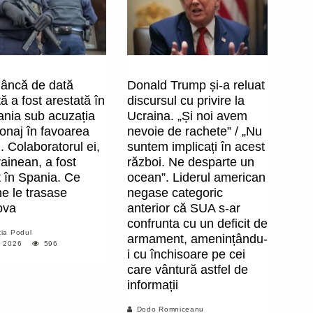
âncă de dată
Donald Trump și-a reluat
ă a fost arestată în
discursul cu privire la
nia sub acuzația
Ucraina. „Și noi avem
onaj în favoarea
nevoie de rachete” / „Nu
. Colaboratorul ei,
suntem implicați în acest
ainean, a fost
război. Ne desparte un
t în Spania. Ce
ocean”. Liderul american
e le trasase
negase categoric
ova
anterior că SUA s-ar
confrunta cu un deficit de
ia Podul
armament, amenințându-
, 2026
596
i cu închisoare pe cei
care vântură astfel de
informații
Dodo Romniceanu