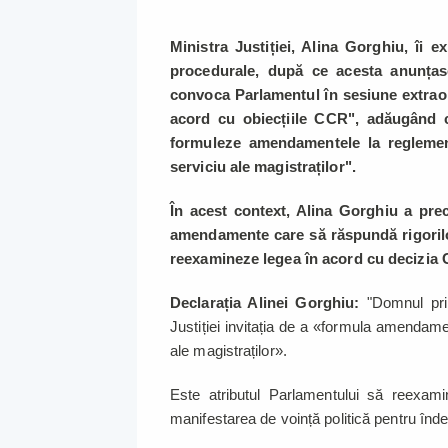
Ministra Justiției, Alina Gorghiu, îi 
procedurale, după ce acesta anunțas
convoca Parlamentul în sesiune extraor
acord cu obiecțiile CCR", adăugând că
formuleze amendamentele la reglement
serviciu ale magistraților".
În acest context, Alina Gorghiu a prec
amendamente care să răspundă rigorilo
reexamineze legea în acord cu decizia
Declarația Alinei Gorghiu:
"Domnul pri
Justiției invitația de a «formula amendame
ale magistraților».
Este atributul Parlamentului să reexa
manifestarea de voință politică pentru înde