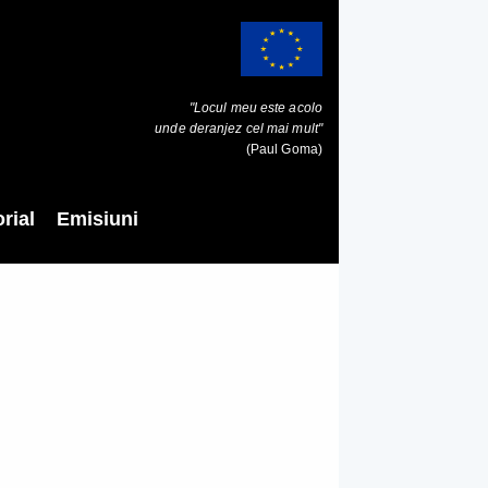
"Locul meu este acolo
unde deranjez cel mai mult"
(Paul Goma)
rial
Emisiuni