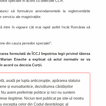
siilor speciale în acord cu obiecțiile CCR.
nă atunci să formuleze amendamentele la reglementările
e serviciu ale magistraților.
 intre în vigoare cât mai rapid astfel încât România să
e din cauza pensiilor speciale!".
rea formulată de ÎCCJ împotriva legii privind tăierea
R Marian Enache a explicat că actul normativ se va
în acord cu decizia Curții.
ă, axată pe lupta anticorupție, apărarea statului
ene și euroatlantice, dezvăluirea cârdășiilor
 Nu avem preferințe politice și nici nu suntem
rese ilegitime. Niciun text publicat pe site-ul nostru
 cu excepția celor din Codul deontologic al