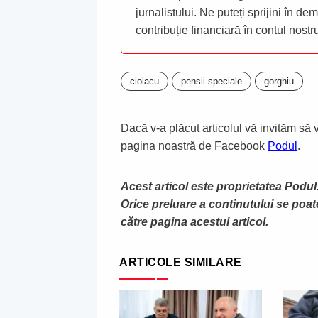
jurnalistului. Ne puteți sprijini în de
contribuție financiară în contul nost
ciolacu
pensii speciale
gorghiu
Dacă v-a plăcut articolul vă invităm să vă
pagina noastră de Facebook
Podul
.
Acest articol este proprietatea Podul.
Orice preluare a continutului se poa
către pagina acestui articol.
ARTICOLE SIMILARE