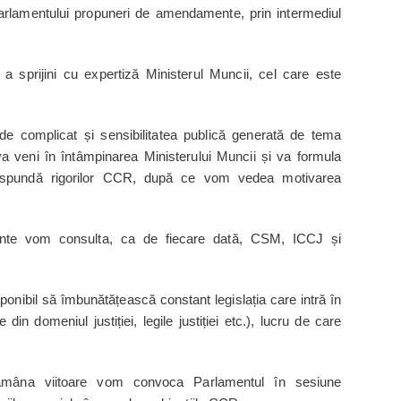
 Parlamentului propuneri de amendamente, prin intermediul
 a sprijini cu expertiză Ministerul Muncii, cel care este
de complicat și sensibilitatea publică generată de tema
i va veni în întâmpinarea Ministerului Muncii și va formula
spundă rigorilor CCR, după ce vom vedea motivarea
nte vom consulta, ca de fiecare dată, CSM, ICCJ și
ponibil să îmbunătățească constant legislația care intră în
n domeniul justiției, legile justiției etc.), lucru de care
ămâna viitoare vom convoca Parlamentul în sesiune