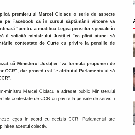
explică premierului Marcel Ciolacu o serie de aspecte
e pe Facebook că în cursul săptămânii viitoare va
dinară "pentru a modifica Legea pensiilor speciale în
 îi solicită ministrului Justiției "ca până atunci să
ările contestate de Curte cu privire la pensiile de
izat că Ministerul Justiției "va formula propuneri de
r CCR", dar procedural "e atributul Parlamentului să
 CCR".
m-ministru Marcel Ciolacu a adresat public Ministerului
ntele contestate de CCR cu privire la pensiile de serviciu
mineze legea în acord cu decizia CCR. Parlamentul are
plinirea acestui obiectiv.