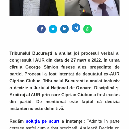
Tribunalul București a anulat joi procesul verbal al
congresului AUR din data de 27 martie 2022, în urma
căruia George Simion fusese ales președinte de
partid. Procesul a fost intentat de deputatul ex-AUR
Ciprian Ciubuc. Tribunalul București a anulat inclusiv
o decizie a Juriului Național de Onoare, Disciplină și
Arbitraj al AUR prin care Ciprian Ciubuc a fost exclus
din partid. De menționat este faptul că decizia
instanței nu este definitivă.
Redăm
soluția pe scurt
a instanței:
"Admite în parte
cererea astfel cum a fost precizată. Anulează Decizia nr.