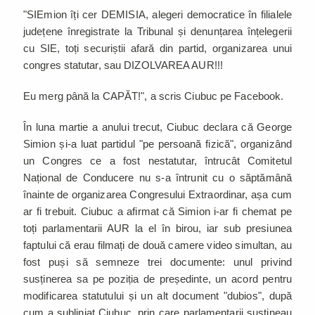
"SIEmion îți cer DEMISIA, alegeri democratice în filialele
județene înregistrate la Tribunal și denunțarea înțelegerii
cu SIE, toți securiștii afară din partid, organizarea unui
congres statutar, sau DIZOLVAREA AUR!!!
Eu merg până la CAPĂT!", a scris Ciubuc pe Facebook.
În luna martie a anului trecut, Ciubuc declara că George
Simion și-a luat partidul "pe persoană fizică", organizând
un Congres ce a fost nestatutar, întrucât Comitetul
Național de Conducere nu s-a întrunit cu o săptămână
înainte de organizarea Congresului Extraordinar, așa cum
ar fi trebuit. Ciubuc a afirmat că Simion i-ar fi chemat pe
toți parlamentarii AUR la el în birou, iar sub presiunea
faptului că erau filmați de două camere video simultan, au
fost puși să semneze trei documente: unul privind
susținerea sa pe poziția de președinte, un acord pentru
modificarea statutului și un alt document "dubios", după
cum a subliniat Ciubuc, prin care parlamentarii susțineau