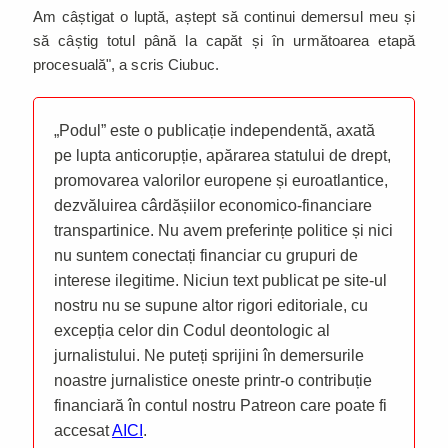
Am câștigat o luptă, aștept să continui demersul meu și
să câștig totul până la capăt și în următoarea etapă
procesuală", a scris Ciubuc.
„Podul” este o publicație independentă, axată
pe lupta anticorupție, apărarea statului de drept,
promovarea valorilor europene și euroatlantice,
dezvăluirea cârdășiilor economico-financiare
transpartinice. Nu avem preferințe politice și nici
nu suntem conectați financiar cu grupuri de
interese ilegitime. Niciun text publicat pe site-ul
nostru nu se supune altor rigori editoriale, cu
excepția celor din Codul deontologic al
jurnalistului. Ne puteți sprijini în demersurile
noastre jurnalistice oneste printr-o contribuție
financiară în contul nostru Patreon care poate fi
accesat
AICI
.