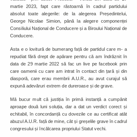
martie 2023, fapt care răstoarnă în cadrul partidului
absolut toate alegerile: de la alegerea Președintelui,
George Nicolae Simion, până la alegere componenței
Consiliului Național de Conducere și a Biroului Național de
Conducere.
Asta e o lovitură de bumerang față de partidul care m- a
repudiat fără drept de apărare pentru că am îndrăznit în
data de 29 martie 2022 să fac un live pe facebook prin
care oamenii cu care am intrat în contact din țară și din
diasporă, care erau membrii A.U.R., au avut curajul să
expună adevăruri extrem de dureroase și de grave.
Mă bucur mult că justiția în primă instanță a cumpănit
aproape două luni soluția, dar a dat un verdict corect și
echitabil, în concordanță cu dovezile ce au certificat atât
abuzul A.U.R. față de mine, cât și greșelile grave în cadrul
congresului și încălcarea propriului Statut vechi.