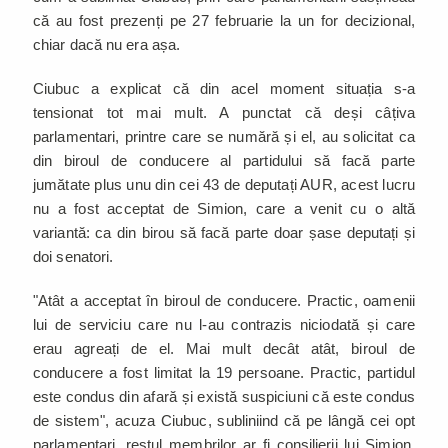
că au fost prezenți pe 27 februarie la un for decizional,
chiar dacă nu era așa.
Ciubuc a explicat că din acel moment situația s-a
tensionat tot mai mult. A punctat că deși câțiva
parlamentari, printre care se numără și el, au solicitat ca
din biroul de conducere al partidului să facă parte
jumătate plus unu din cei 43 de deputați AUR, acest lucru
nu a fost acceptat de Simion, care a venit cu o altă
variantă: ca din birou să facă parte doar șase deputați și
doi senatori.
"Atât a acceptat în biroul de conducere. Practic, oamenii
lui de serviciu care nu l-au contrazis niciodată și care
erau agreați de el. Mai mult decât atât, biroul de
conducere a fost limitat la 19 persoane. Practic, partidul
este condus din afară și există suspiciuni că este condus
de sistem", acuza Ciubuc, subliniind că pe lângă cei opt
parlamentari, restul membrilor ar fi consilierii lui Simion,