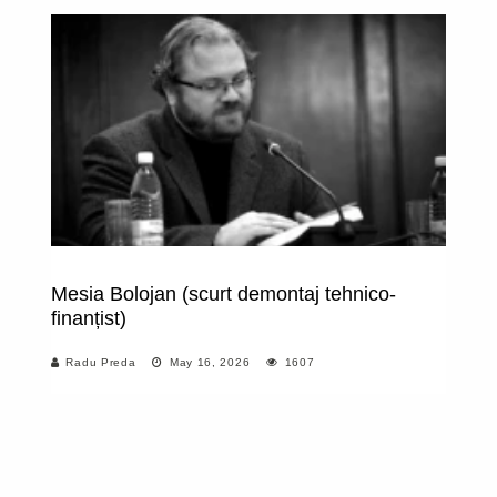
Mesia Bolojan (scurt demontaj tehnico-
St
finanțist)
eș
G
Radu Preda
May 16, 2026
1607
sp