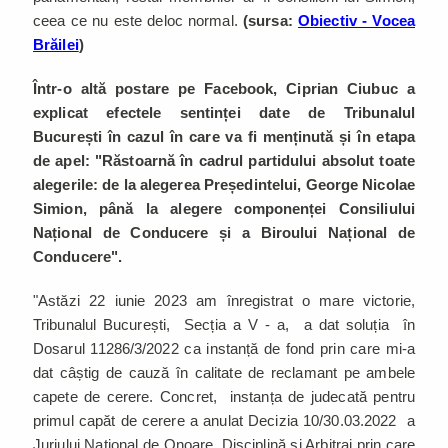
ceea ce nu este deloc normal.
(sursa:
Obiectiv - Vocea
Brăilei
)
Într-o altă postare pe Facebook, Ciprian Ciubuc a
explicat efectele sentinței date de Tribunalul
București în cazul în care va fi menținută și în etapa
de apel: "Răstoarnă în cadrul partidului absolut toate
alegerile: de la alegerea Președintelui, George Nicolae
Simion, până la alegere componenței Consiliului
Național de Conducere și a Biroului Național de
Conducere".
"Astăzi 22 iunie 2023 am înregistrat o mare victorie,
Tribunalul București, Secția a V - a, a dat soluția în
Dosarul 11286/3/2022 ca instanță de fond prin care mi-a
dat câștig de cauză în calitate de reclamant pe ambele
capete de cerere. Concret, instanța de judecată pentru
primul capăt de cerere a anulat Decizia 10/30.03.2022 a
Juriului Național de Onoare, Disciplină și Arbitraj prin care