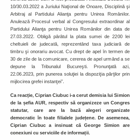
10/30.03.2022 a Juriului Naţional de Onoare, Disciplină şi
Arbitraj al Partidului Alianţa pentru Unirea Românilor.
Anulează Procesul verbal al Congresului extraordinar al
Partidului Alianţa pentru Unirea Românilor din data de
27.03.2022. Obligă pârâtul la plata sumei de 2200 lei
cheltuieli de judecată, reprezentând taxa judiciară de
timbru şi onorariu avocat. Cu drept de apel în termen de
30 de zile de la comunicare, cererea de apel urmând a se
depune la Tribunalul Bucureşti. Pronunţată azi,
22.06.2023, prin punerea soluţiei la dispoziţia părţilor prin
mijlocirea grefei instanţei".
Ca reacție, Ciprian Ciubuc i-a cerut demisia lui Simion
de la șefia AUR, respectiv să organizeze un Congres
statutar, care are la bază alegeri organizate
democratic în toate filialele județene. De asemenea,
Ciprian Ciubuc a insinuat că George Simion are
conexiuni cu serviciile de informații.