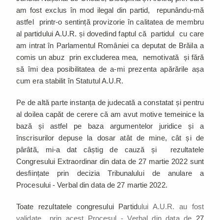
am fost exclus în mod ilegal din partid, repunându-mă
astfel printr-o sentință provizorie în calitatea de membru
al partidului A.U.R. și dovedind faptul că partidul cu care
am intrat în Parlamentul României ca deputat de Brăila a
comis un abuz prin excluderea mea, nemotivată și fără
să îmi dea posibilitatea de a-mi prezenta apărările așa
cum era stabilit în Statutul A.U.R.
Pe de altă parte instanța de judecată a constatat și pentru
al doilea capăt de cerere că am avut motive temeinice la
bază și astfel pe baza argumentelor juridice și a
înscrisurilor depuse la dosar atât de mine, cât și de
pârâtă, mi-a dat câștig de cauză și rezultatele
Congresului Extraordinar din data de 27 martie 2022 sunt
desființate prin decizia Tribunalului de anulare a
Procesului - Verbal din data de 27 martie 2022.
Toate rezultatele congresului Partid
ului A.U.R. au fost
validate prin acest Procesul - Verbal din data de
27