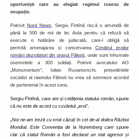
oportuniști care au elogiat regimul rusesc de
ocupație.
Potrivit
Nord News
, Sergiu Fîntînă riscă o amendă de
până la 500 de mii de lei. Asta pentru că refuză să
execute o hotărâre de judecată, care-l obligă să
permită amenajarea și conservarea
Cimitirul eroilor
români dezrobitori din orașul Fălești,
unde sunt înhumate
osemintele a 300 soldați. Potrivit avocatului AO
„Monumentum”, Iulian Rusanovschi, președintele
socialist al raionului Fălesti nu vrea să semneze acordul
de parteneriat în acest sens.
Sergiu Fîntînă, care are și cetățenia statului român, spune
că nu este de acord cu cuvântul „eroi”.
„Noi ne-am trezit cu eroii căzuți în cel de-al doilea Război
Mondial. Este Convenția de la Nuremberg care spune
clar că statul Român a fost declarat un stat agresor și