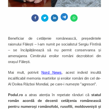
Beneficiar de cetățenie românească, președintele
raionului Fălești – l-am numit pe socialistul Sergiu Fîntînă
– se încăpățânează să nu permit conservarea și
amenajarea Cimitirului eroilor români dezrobitori din
orașul Fălești.
Mai mult, potrivit
Nord News
, acest individ insultă
incalificabil memoria martirilor și eroilor români din cel de-
Al Doilea Război Mondial, pe care-i numește ”agresori”.
Podul.ro
a atras atenția în repetate rânduri că
statul
român acordă de decenii cetățenia românească
pentru numeroși românofobi, rusofili, moldoveniști și