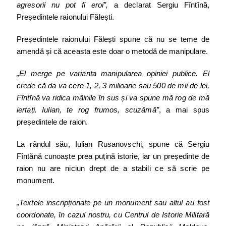
agresorii nu pot fi eroi”,
a declarat Sergiu Fîntînă,
Președintele raionului Fălești.
Președintele raionului Fălești spune că nu se teme de
amendă și că aceasta este doar o metodă de manipulare.
„El merge pe varianta manipularea opiniei publice. El
crede că da va cere 1, 2, 3 milioane sau 500 de mii de lei,
Fîntînă va ridica mâinile în sus și va spune mă rog de mă
iertați. Iulian, te rog frumos, scuzămă”
, a mai spus
președintele de raion.
La rândul său, Iulian Rusanovschi, spune că Sergiu
Fîntănă cunoaște prea puțină istorie, iar un președinte de
raion nu are niciun drept de a stabili ce să scrie pe
monument.
„Textele inscripționate pe un monument sau altul au fost
coordonate, în cazul nostru, cu Centrul de Istorie Militară