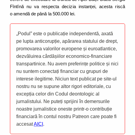
Fîntînă nu va respecta decizia instanței, acesta riscă
o amendă de până la 500.000 lei.
„Podul” este o publicație independentă, axată
pe lupta anticorupție, apărarea statului de drept,
promovarea valorilor europene și euroatlantice,
dezvăluirea cârdășiilor economico-financiare
transpartinice. Nu avem preferințe politice și nici
nu suntem conectați financiar cu grupuri de
interese ilegitime. Niciun text publicat pe site-ul
nostru nu se supune altor rigori editoriale, cu
excepția celor din Codul deontologic al
jurnalistului. Ne puteți sprijini în demersurile
noastre jurnalistice oneste printr-o contribuție
financiară în contul nostru Patreon care poate fi
accesat
AICI
.