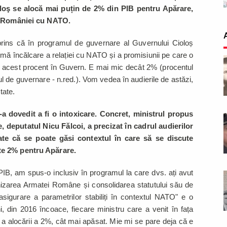
loş se alocă mai puțin de 2% din PIB pentru Apărare,
iei României cu NATO.
rins că în programul de guvernare al Guvernului Cioloș
mă încălcare a relației cu NATO și a promisiunii pe care o
 acest procent în Guvern. E mai mic decât 2% (procentul
 de guvernare - n.red.). Vom vedea în audierile de astăzi,
itate.
-a dovedit a fi o intoxicare. Concret, ministrul propus
 deputatul Nicu Fălcoi, a precizat în cadrul audierilor
ate că se poate găsi contextul în care să se discute
ste 2% pentru Apărare.
PIB, am spus-o inclusiv în programul la care dvs. ați avut
rnizarea Armatei Române și consolidarea statutului său de
e asigurare a parametrilor stabiliți în contextul NATO" e o
ni, din 2016 încoace, fiecare ministru care a venit în fața
 a alocării a 2%, cât mai apăsat. Mie mi se pare deja că e