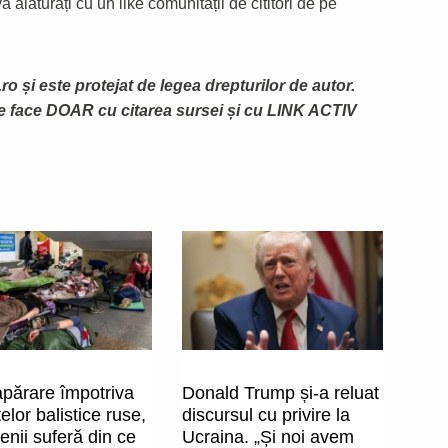
 alăturați cu un like comunității de cititori de pe
ro și este protejat de legea drepturilor de autor.
te face DOAR cu citarea sursei și cu LINK ACTIV
apărare împotriva
Donald Trump și-a reluat
elor balistice ruse,
discursul cu privire la
enii suferă din ce
Ucraina. „Și noi avem