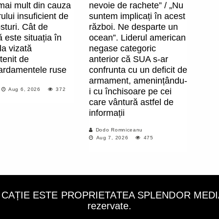
mai mult din cauza
nevoie de rachete” / „Nu
lui insuficient de
suntem implicați în acest
sturi. Cât de
război. Ne desparte un
ă este situația în
ocean”. Liderul american
la vizată
negase categoric
tenit de
anterior că SUA s-ar
rdamentele ruse
confrunta cu un deficit de
armament, amenințându-
Aug 6, 2026
372
i cu închisoare pe cei
care vântură astfel de
informații
Dodo Romniceanu
Aug 7, 2026
475
LICAȚIE ESTE PROPRIETATEA SPLENDOR MEDIA C
rezervate.