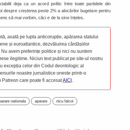
ilit deja ca un acord politic între toate partidele din
 despre creșterea peste 2% a alocărilor bugetare pentru
ns să mai vorbim, căci e de la sine înțeles.
ă, axată pe lupta anticorupție, apărarea statului
ene și euroatlantice, dezvăluirea cârdășiilor
 Nu avem preferințe politice și nici nu suntem
rese ilegitime. Niciun text publicat pe site-ul nostru
 cu excepția celor din Codul deontologic al
mersurile noastre jurnalistice oneste printr-o
ru Patreon care poate fi accesat
AICI
.
parare nationala
aparare
nicu falcoi