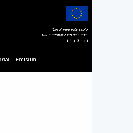
"Locul meu este acolo
unde deranjez cel mai mult"
(Paul Goma)
rial
Emisiuni