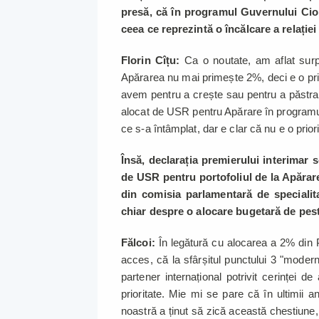
presă, că în programul Guvernului Cio
ceea ce reprezintă o încălcare a relaț
Florin Cîțu:
Ca o noutate, am aflat surp
Apărarea nu mai primește 2%, deci e o pri
avem pentru a crește sau pentru a păstra
alocat de USR pentru Apărare în programul
ce s-a întâmplat, dar e clar că nu e o prior
Însă, declarația premierului interimar s
de USR pentru portofoliul de la Apărare,
din comisia parlamentară de specialit
chiar despre o alocare bugetară de pe
Fălcoi:
În legătură cu alocarea a 2% din 
acces, că la sfârșitul punctului 3 "mode
partener internațional potrivit cerinței d
prioritate. Mie mi se pare că în ultimii a
noastră a ținut să zică această chestiune,