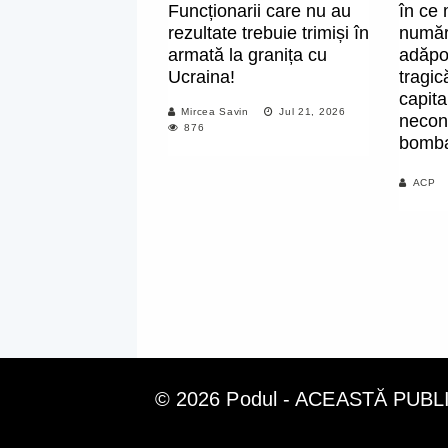
Funcționarii care nu au
în ce 
rezultate trebuie trimiși în
număru
armată la granița cu
adăpo
Ucraina!
tragic
capita
Mircea Savin
Jul 21, 2026
necon
876
bomba
ACP
© 2026 Podul - ACEASTĂ PUB