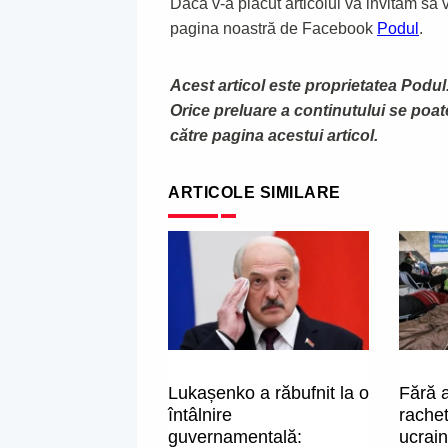
Dacă v-a plăcut articolul vă invităm să vă
pagina noastră de Facebook
Podul
.
Acest articol este proprietatea Podul.
Orice preluare a continutului se poa
către pagina acestui articol.
ARTICOLE SIMILARE
Lukașenko a răbufnit la o
Fără 
întâlnire
rachet
guvernamentală:
ucrain