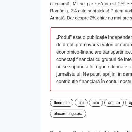
o cutumă. Mi se pare că acest 2% e stab
România. 2% este subînțeles! Putem vorbi
Armată. Dar despre 2% chiar nu mai are se
„Podul” este o publicație independent
de drept, promovarea valorilor europ
economico-financiare transpartinice.
conectați financiar cu grupuri de inte
nu se supune altor rigori editoriale,
jurnalistului. Ne puteți sprijini în de
contribuție financiară în contul nost
florin citu
pib
citu
armata
a
alocare bugetara